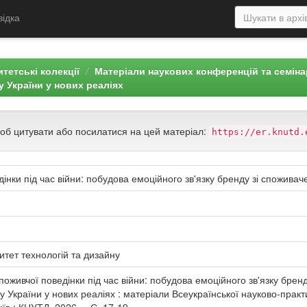
відка
тетські колекції
Матеріали наукових конференцій та семін
 України у нових реаліях
щоб цитувати або посилатися на цей матеріал:
https://er.knutd.
нки під час війни: побудова емоційного зв'язку бренду зі споживач
итет технологій та дизайну
оживчої поведінки під час війни: побудова емоційного зв'язку бренду
у України у нових реаліях : матеріали Всеукраїнської науково-практ