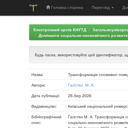
Головна сторінка
Перегляд
До
Skip
navigation
Електронний архів КНУТД
Загальноуніверси
Домінанти соціально-економічного розвитку
Будь ласка, використовуйте цей ідентифікатор, 
Назва:
Трансформація споживчої поведі
Автори:
Галстян, М. А.
Дата публікації:
26-бер-2026
Видавництво:
Київський національний універс
Бібліографічний
Галстян М. А. Трансформація сп
опис:
соціально-економічного розвитк