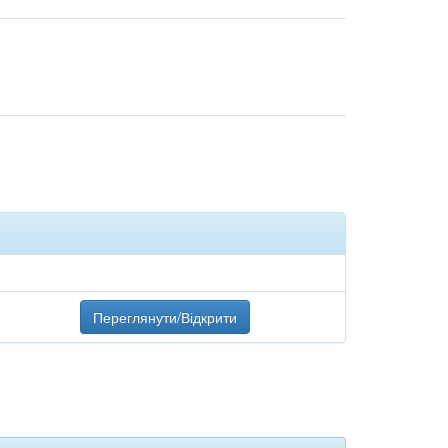
Переглянути/Відкрити