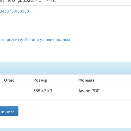
иїв : КНУТД, 2026. – С. 17-19.
123456789/33930
го розвитку України у нових реаліях
Опис
Розмір
Формат
555,47 kB
Adobe PDF
тистики