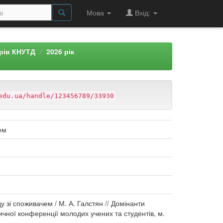
Мова
Вхід:
арів КНУТД
2026 рік
edu.ua/handle/123456789/33930
ем
 зі споживачем / М. А. Галстян // Домінанти
ичної конференції молодих учених та студентів, м.