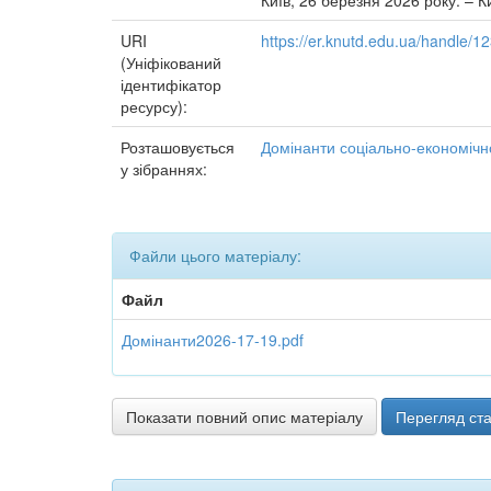
Київ, 26 березня 2026 року. – К
URI
https://er.knutd.edu.ua/handle/
(Уніфікований
ідентифікатор
ресурсу):
Розташовується
Домінанти соціально-економічно
у зібраннях:
Файли цього матеріалу:
Файл
Домінанти2026-17-19.pdf
Показати повний опис матеріалу
Перегляд ста