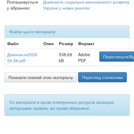
Розташовується
Домінанти соціально-економічного розвитку
у зібраннях:
України у нових реаліях
Файли цього матеріалу:
Файл
Опис
Розмір
Формат
Домінанти2026-
538,69
Adobe
Переглянути/Ві
54-56.pdf
kB
PDF
Показати повний опис матеріалу
Перегляд статистики
Усі матеріали в архіві електронних ресурсів захищені
авторським правом, всі права збережені.