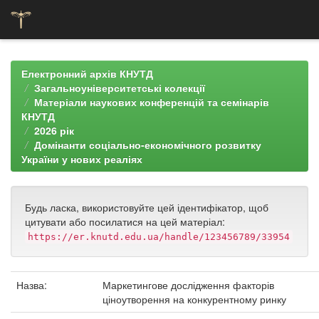
Skip
navigation
Електронний архів КНУТД
Загальноуніверситетські колекції
Матеріали наукових конференцій та семінарів
КНУТД
2026 рік
Домінанти соціально-економічного розвитку
України у нових реаліях
Будь ласка, використовуйте цей ідентифікатор, щоб
цитувати або посилатися на цей матеріал:
https://er.knutd.edu.ua/handle/123456789/33954
Назва:
Маркетингове дослідження факторів
ціноутворення на конкурентному ринку