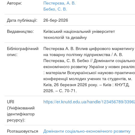
Автори:
Пестерєва, А. В.
Бебко, С. В.
Дата публікації:
26-бер-2026
Видавництво:
Київський національний університет
технологій та дизайну
Бібліографічний
Пестерєва А. В. Вплив цифрового маркетингу
опис:
на товарну політику підприємства / А. В.
Пестерєва, С. В. Бебко // Домінанти соціально
економічного розвитку України у нових реалія
: матеріали Всеукраїнської науково-практично
конференції молодих учених та студентів, м.
Київ, 26 березня 2026 року. – Київ : КНУТД,
2026. – С. 70-71.
URI
https://er.knutd.edu.ua/handle/123456789/3396
(Уніфікований
ідентифікатор
ресурсу):
Розташовується
Домінанти соціально-економічного розвитку