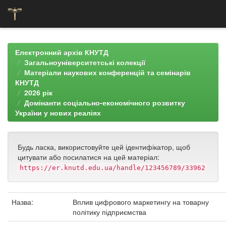
Skip
navigation
Електронний архів КНУТД
Загальноуніверситетські колекції
Матеріали наукових конференцій та семінарів
КНУТД
2026 рік
Домінанти соціально-економічного розвитку
України у нових реаліях
Будь ласка, використовуйте цей ідентифікатор, щоб
цитувати або посилатися на цей матеріал:
https://er.knutd.edu.ua/handle/123456789/33962
Назва:
Вплив цифрового маркетингу на товарну
політику підприємства