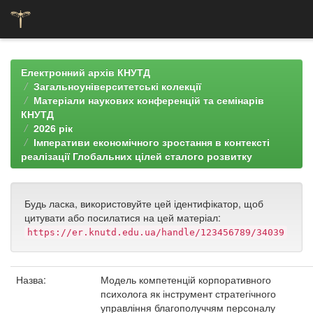
Skip
navigation
Електронний архів КНУТД
Загальноуніверситетські колекції
Матеріали наукових конференцій та семінарів
КНУТД
2026 рік
Імперативи економічного зростання в контексті
реалізації Глобальних цілей сталого розвитку
Будь ласка, використовуйте цей ідентифікатор, щоб
цитувати або посилатися на цей матеріал:
https://er.knutd.edu.ua/handle/123456789/34039
Назва:
Модель компетенцій корпоративного
психолога як інструмент стратегічного
управління благополуччям персоналу