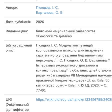
Автори:
Пісоцька, І. С.
Вартанова, О. В.
Дата публікації:
2026
Видавництво:
Київський національний університет
технологій та дизайну
Бібліографічний
Пісоцька І. С. Модель компетенцій
опис:
корпоративного психолога як інструмент
стратегічного управління благополуччям
персоналу / І. С. Пісоцька, О. В. Вартанова //
Імперативи економічного зростання в
контексті реалізації Глобальних цілей сталого
розвитку : матеріали VІІ Міжнародної науково
практичної Інтернет-конференції, м. Київ, 30
квітня 2025 року. – Київ : КНУТД, 2026. – С.
77-80.
URI
https://er.knutd.edu.ua/handle/123456789/3403
(Уніфікований
ідентифікатор