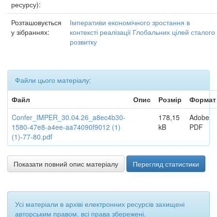
ресурсу):
Розташовується
Імперативи економічного зростання в
у зібраннях:
контексті реалізації Глобальних цілей сталого
розвитку
Файли цього матеріалу:
Файл
Опис
Розмір
Формат
Confer_IMPER_30.04.26_a8ec4b30-
178,15
Adobe
1580-47e8-a4ee-aa74090f9012 (1)
kB
PDF
(1)-77-80.pdf
Показати повний опис матеріалу
Перегляд статистики
Усі матеріали в архіві електронних ресурсів захищені
авторським правом, всі права збережені.