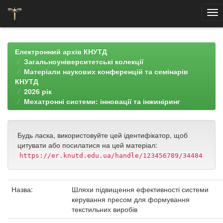
Skip
navigation
Електронний архів КНУТД
Загальноуніверситетські колекції
Матеріали наукових конференцій та семінарів
КНУТД
2026 рік
Мехатронні системи: інновації та інжиніринг
Будь ласка, використовуйте цей ідентифікатор, щоб
цитувати або посилатися на цей матеріал:
https://er.knutd.edu.ua/handle/123456789/34484
Назва:
Шляхи підвищення ефективності системи
керування пресом для формування
текстильних виробів