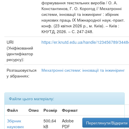
формування текстильних виробів / О. А.
Константинов, Г. О. Корогод // Мехатронні
системи, інновації та інжиніринг : збірник
наукових праць ІX Міжнародної наук.-практ.
конф. (23 квітня 2026 р., м. Київ). – Київ :
КНУТД, 2026. – С. 247-248.
URI
https://er.knutd.edu.ua/handle/123456789/3448
(Уніфікований
ідентифікатор
ресурсу):
Розташовується
Мехатронні системи: інновації та інжиніринг
у зібраннях:
Файли цього матеріалу:
Файл
Опис
Розмір
Формат
Збірник
500,64
Adobe
Переглянути/Відкрити
наукових
kB
PDF