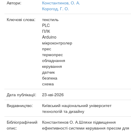
Автори:
Константинов, О. А.
Корогод, Г. О.
Ключові слова:
текстиль
PLC
ПЛК
Arduino
мікроконтролер
прес
термопрес
обладнання
керування
датчик
безпека
схема
Дата публікації:
23-кві-2026
Видавництво:
Київський національний університет
технологій та дизайну
Бібліографічний
Константинов О. А.Шляхи підвищення
опис:
ефективності системи керування пресом для