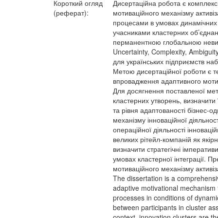
Короткий огляд
Дисертаційна робота є комплекс
(реферат):
мотиваційного механізму активіз
процесами в умовах динамічних 
учасниками кластерних об’єднань
перманентною глобальною невизн
Uncertainty, Complexity, Ambigui
для українських підприємств наб
Метою дисертаційної роботи є т
впровадження адаптивного мотива
Для досягнення поставленої мет
кластерних утворень, визначити 
та рівня адаптованості бізнес-о
механізму інноваційної діяльно
операційної діяльності інновацій
великих рітейл-компаній як якір
визначити стратегічні імперативи
умовах кластерної інтеграції. 
мотиваційного механізму активіза
The dissertation is a comprehensiv
adaptive motivational mechanism f
processes in conditions of dynami
between participants in cluster as
context, innovation clusters are t