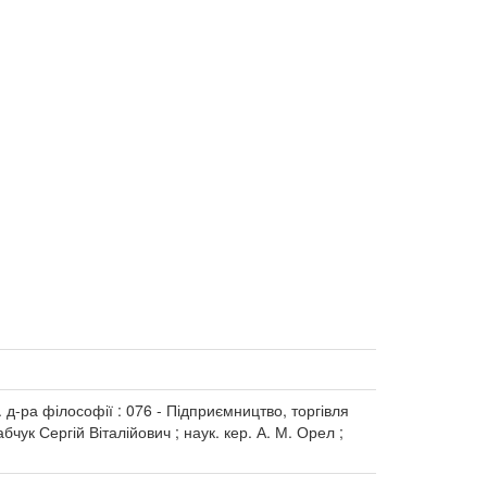
. д-ра філософії : 076 - Підприємництво, торгівля
бчук Сергій Віталійович ; наук. кер. А. М. Орел ;