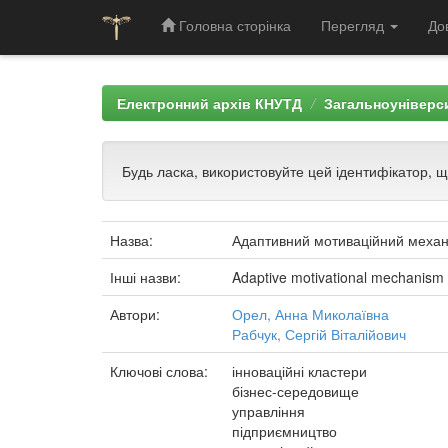
Головна сторінка
Перегляд
До
Skip
navigation
Електронний архів КНУТД
Загальноуніверси
Будь ласка, використовуйте цей ідентифікатор, 
Назва:
Адаптивний мотиваційний механіз
Інші назви:
Adaptive motivational mechanism fo
Автори:
Орел, Анна Миколаївна
Рабчук, Сергій Віталійович
Ключові слова:
інноваційні кластери
бізнес-середовище
управління
підприємництво