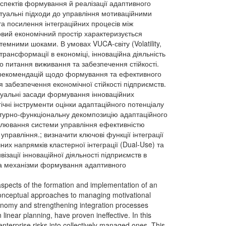
спектів формування й реалізації адаптивного
птуальні підходи до управління мотиваційними
а посилення інтеграційних процесів між
овий економічний простір характеризується
мними шоками. В умовах VUCA-світу (Volatility,
 трансформації в економіці, інноваційна діяльність
о питання виживання та забезпечення стійкості.
х рекомендацій щодо формування та ефективного
я забезпечення економічної стійкості підприємств.
туальні засади формування інноваційних
ічні інструменти оцінки адаптаційного потенціалу
руктурно-функціональну декомпозицію адаптаційного
делювання системи управління ефективністю
управління.; визначити ключові функції інтеграції
их напрямків кластерної інтеграції (Dual-Use) та
ізації інноваційної діяльності підприємств в
 та механізми формування адаптивного
 aspects of the formation and implementation of an
 conceptual approaches to managing motivational
conomy and strengthening integration processes
inear planning, have proven ineffective. In this
enterprise risks into collectively managed ones. This