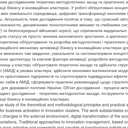
ним дослідженням теоретико-методологічних засад та практичних а
ації бізнесу в інноваційних кластерах. У роботі обґрунтовано конце
змін зовнішнього середовища, цифрової трансформації економіки т
. Актуальність теми дослідження полягає в тому, що сучасний світ
аченістю, динамічними технологічними змінами та глибокими систе
ty) та безпосередньої військової агресії, що спричинила кардинальні
ула статусу не просто чинника економічного зростання, а критичног
еоретичне обґрунтування та розробка методологічних і практични
ційного механізму активізації бізнесу в інноваційних кластерах дл
и визначено такі завдання: узагальнити та систематизувати концеп
їхню архітектуру та ключові фактори активації; розробити методолог
диниць у кластері; обґрунтувати теоретичні засади та здійснити ст
сті (АМІД) в умовах кластера; здійснити економіко-математичне мо
но орієнтованих підприємств та спрогнозувати індивідуальні ефекти 
них хабів в АМІД; сформувати практичні рекомендації щодо стратегічн
 для державної політики України. Об'єкт дослідження - процеси актив
Предмет дослідження - теоретико-методологічні засади, інструменти
ції бізнесу в інноваційних кластерах.
e study of the theoretical and methodological principles and practical
or business activation in innovation clusters. The work substantiates
c changes in the external environment, digital transformation of the e
sociations. Traditional approaches to innovation management, based on l
he most adaptive and synergistic tool capable of transforming individual 