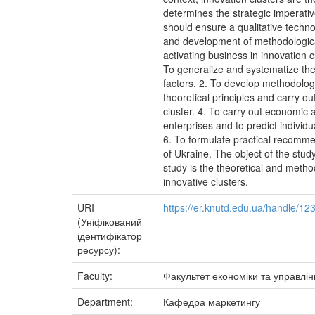
determines the strategic imperati
should ensure a qualitative techno
and development of methodologica
activating business in innovation 
To generalize and systematize the 
factors. 2. To develop methodologic
theoretical principles and carry o
cluster. 4. To carry out economic 
enterprises and to predict individ
6. To formulate practical recommen
of Ukraine. The object of the study
study is the theoretical and meth
innovative clusters.
URI
https://er.knutd.edu.ua/handle/1
(Уніфікований
ідентифікатор
ресурсу):
Faculty:
Факультет економіки та управлі
Department:
Кафедра маркетингу