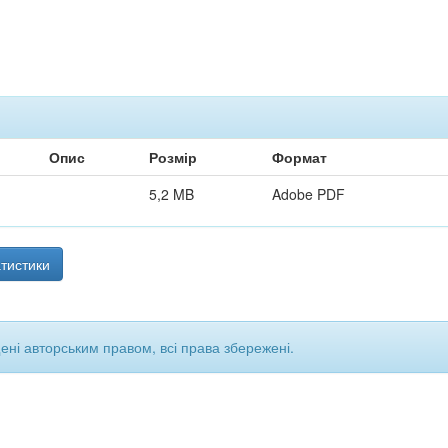
Опис
Розмір
Формат
5,2 MB
Adobe PDF
тистики
щені авторським правом, всі права збережені.