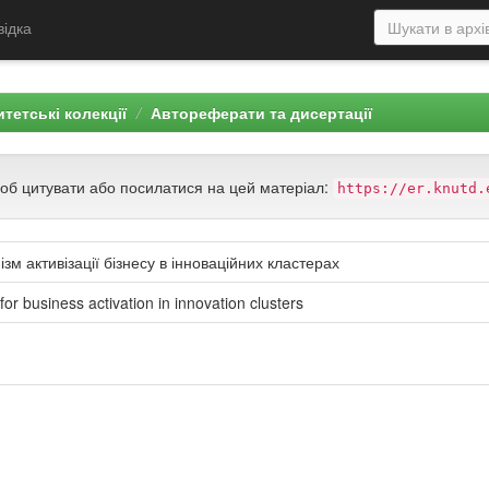
відка
тетські колекції
Автореферати та дисертації
щоб цитувати або посилатися на цей матеріал:
https://er.knutd.
м активізації бізнесу в інноваційних кластерах
r business activation in innovation clusters