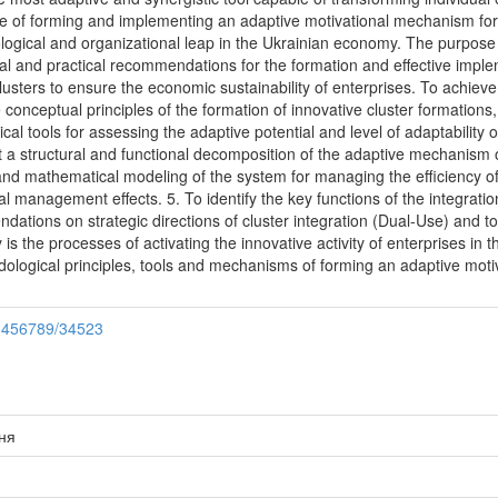
ve of forming and implementing an adaptive motivational mechanism for a
logical and organizational leap in the Ukrainian economy. The purpose of
l and practical recommendations for the formation and effective imple
clusters to ensure the economic sustainability of enterprises. To achieve
conceptual principles of the formation of innovative cluster formations,
al tools for assessing the adaptive potential and level of adaptability of
ut a structural and functional decomposition of the adaptive mechanism of
and mathematical modeling of the system for managing the efficiency of o
ual management effects. 5. To identify the key functions of the integrat
dations on strategic directions of cluster integration (Dual-Use) and to
 is the processes of activating the innovative activity of enterprises in t
odological principles, tools and mechanisms of forming an adaptive moti
23456789/34523
ння