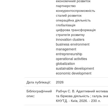
економічний розвиток
партнерство
конкурентоспроможність
сталий розвиток
операційна діяльність
глобалізація
цифрова трансформація
стратегія розвитку
innovation clusters
business environment
management
entrepreneurship
operational activities
globalization
sustainable development
economic development
Дата публікації:
2026
Бібліографічний
Рабчук С. В. Адаптивний мотиваці
опис:
та біржова діяльність ; галузь зн
КНУТД. - Київ, 2026. - 230 л.