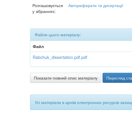
Розташовується
Автореферати та дисертації
у зібраннях:
Файли цього матеріалу:
Файл
Rabchuk_dissertation.pdf.pdf
Показати повний опис матеріалу
Перегляд ста
Усі матеріали в архіві електронних ресурсів захи