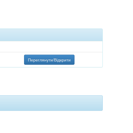
Переглянути/Відкрити