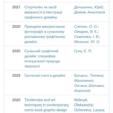
2021
Сторітелінг як засіб
Денисенко, Юрій
;
виразності в ілюстрації
Демків, Анастасія
графічного дизайну
2020
Принципи використання
Слітюк, О. О.
;
фотографії в сучасному
Овчарек, В. Є.
;
рекламному графічному
Семеняка, І. В.
;
дизайні
Мельник, Ю. О.
2020
Сучасний графічний
Гула, Є. П.
дизайн: специфіка
інтегральної природи
творчості
2025
Гротескні стилі в дизайні
Букорос, Тетяна
;
Мазніченко,
Оксана
;
Шаповал,
Анатолій
2020
Tendencies and art
Kolisnyk,
techniques in contemporary
Oleksandra
;
comic book graphic design
Ocheretna, Larysa
;