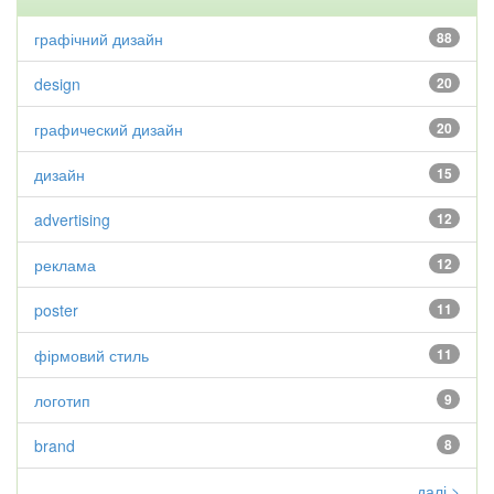
графічний дизайн
88
design
20
графический дизайн
20
дизайн
15
advertising
12
реклама
12
poster
11
фірмовий стиль
11
логотип
9
brand
8
далі >