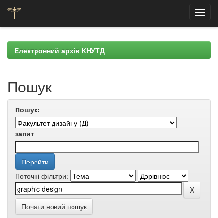
Skip
navigation
Електронний архів КНУТД
Пошук
Пошук:
запит
Поточні фільтри:
Почати новий пошук