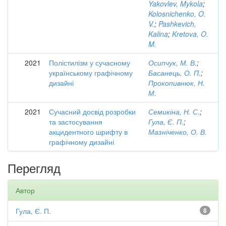
Yakovlev, Mykola
;
Kolosnichenko, O.
V.
;
Pashkevich,
Kalina
;
Kretova, O.
M.
2021
Полістилізм у сучасному
Осипчук, М. В.
;
українському графічному
Басанець, О. П.
;
дизайні
Прокопивнюк, Н.
М.
2021
Сучасний досвід розробки
Семикіна, Н. С.
;
та застосування
Гула, Є. П.
;
акцидентного шрифту в
Мазніченко, О. В.
графічному дизайні
Перегляд
Автор
Гула, Є. П.
8