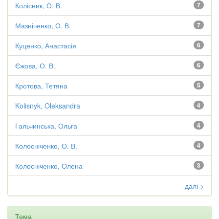
Колісник, О. В.
7
Мазніченко, О. В.
7
Куценко, Анастасія
6
Єжова, О. В.
6
Кротова, Тетяна
5
Kolisnyk, Oleksandra
4
Гальчинська, Ольга
4
Колосніченко, О. В.
4
Колосніченко, Олена
3
далі >
Тема