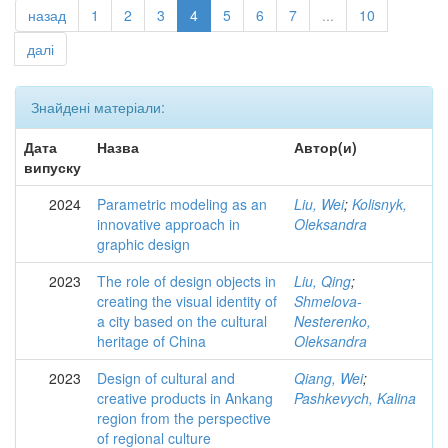
назад
1
2
3
4
5
6
7
...
10
далі
Знайдені матеріали:
Дата
Назва
Автор(и)
випуску
2024
Parametric modeling as an
Liu, Wei
;
Kolisnyk,
innovative approach in
Oleksandra
graphic design
2023
The role of design objects in
Liu, Qing
;
creating the visual identity of
Shmelova-
a city based on the cultural
Nesterenko,
heritage of China
Oleksandra
2023
Design of cultural and
Qiang, Wei
;
creative products in Ankang
Pashkevych, Kalina
region from the perspective
of regional culture