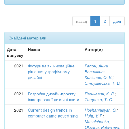
назад
1
2
далі
Знайдені матеріали:
Дата
Назва
Автор(и)
випуску
2021
Футуризм як інноваційне
Гапон, Анна
рішення у графічному
Василівна
;
дизайні
Колісник, О. В.
;
Струмінська, Т. В.
2021
Розробка дизайн-проєкту
Пашкевич, К. Л.
;
ілюстрованої дитячої книги
Тищенко, Т. О.
2021
Current design trends in
Hovhannisyan, S.
;
computer game advertising
Hula, Y. P.
;
Maznichenko,
Oksana
;
Boldyreva,