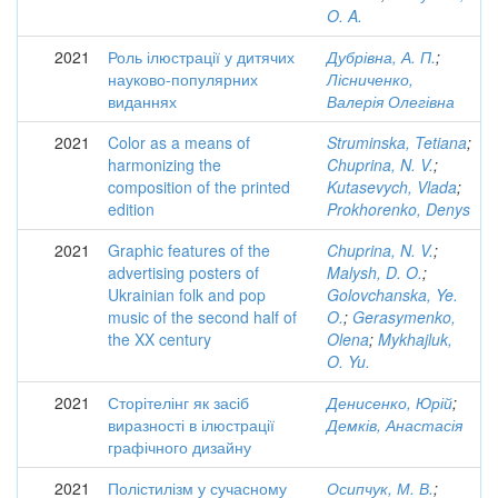
O. A.
2021
Роль ілюстрації у дитячих
Дубрівна, А. П.
;
науково-популярних
Лісниченко,
виданнях
Валерія Олегівна
2021
Color as a means of
Struminska, Tetiana
;
harmonizing the
Chuprina, N. V.
;
composition of the printed
Kutasevych, Vlada
;
edition
Prokhorenko, Denys
2021
Graphic features of the
Chuprina, N. V.
;
advertising posters of
Malysh, D. O.
;
Ukrainian folk and pop
Golovchanska, Ye.
music of the second half of
O.
;
Gerasymenko,
the XX century
Olena
;
Mykhajluk,
O. Yu.
2021
Сторітелінг як засіб
Денисенко, Юрій
;
виразності в ілюстрації
Демків, Анастасія
графічного дизайну
2021
Полістилізм у сучасному
Осипчук, М. В.
;