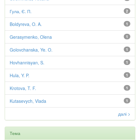
Гула, Є. П.
2
Boldyreva, O. A.
1
Gerasymenko, Olena
1
Golovchanska, Ye. O.
1
Hovhannisyan, S.
1
Hula, Y. P.
1
Krotova, T. F.
1
Kutasevych, Vlada
1
далі >
Тема