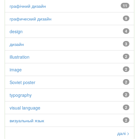
графічний дизайн
11
графический дизайн
9
design
4
дизайн
3
illustration
2
image
2
Soviet poster
2
typography
2
visual language
2
визуальный язык
2
далі >