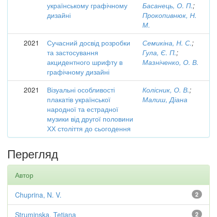
українському графічному
Басанець, О. П.
;
дизайні
Прокопивнюк, Н.
М.
2021
Сучасний досвід розробки
Семикіна, Н. С.
;
та застосування
Гула, Є. П.
;
акцидентного шрифту в
Мазніченко, О. В.
графічному дизайні
2021
Візуальні особливості
Колісник, О. В.
;
плакатів української
Малиш, Діана
народної та естрадної
музики від другої половини
ХХ століття до сьогодення
Перегляд
Автор
Chuprina, N. V.
2
Struminska, Tetiana
2