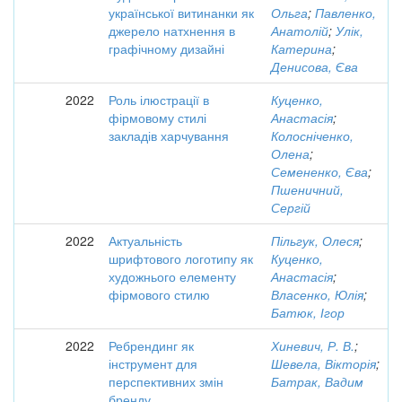
української витинанки як
Ольга
;
Павленко,
джерело натхнення в
Анатолій
;
Улік,
графічному дизайні
Катерина
;
Денисова, Єва
2022
Роль ілюстрації в
Куценко,
фірмовому стилі
Анастасія
;
закладів харчування
Колосніченко,
Олена
;
Семененко, Єва
;
Пшеничний,
Сергій
2022
Актуальність
Пільгук, Олеся
;
шрифтового логотипу як
Куценко,
художнього елементу
Анастасія
;
фірмового стилю
Власенко, Юлія
;
Батюк, Ігор
2022
Ребрендинг як
Хиневич, Р. В.
;
інструмент для
Шевела, Вікторія
;
перспективних змін
Батрак, Вадим
бренду