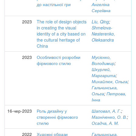
до настільної гри
Ангеліна
Сергіївна
2023
The role of design objects
Liu, Qing
;
in creating the visual
Shmelova-
identity of a city based on
Nesterenko,
the cultural heritage of
Oleksandra
China
2023
Особливості розробки
Мусієнко,
фірмового стилю
Володимир
;
Шкурлей,
Маргарита
;
Михайлюк, Ольга
;
Гальчинська,
Ольга
;
Петрова,
Інна
16-чер-2023
Роль дизайну у
Шаповал, А. Г.
;
створенні фірмового
Мазніченко, О. В.
;
стилю
Осадча, А. М.
2022
Художні образи
Гальчинська,