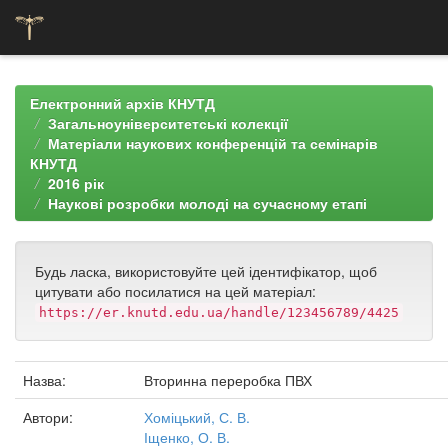
Skip
navigation
Електронний архів КНУТД
Загальноуніверситетські колекції
Матеріали наукових конференцій та семінарів
КНУТД
2016 рік
Наукові розробки молоді на сучасному етапі
Будь ласка, використовуйте цей ідентифікатор, щоб
цитувати або посилатися на цей матеріал:
https://er.knutd.edu.ua/handle/123456789/4425
Назва:
Вторинна переробка ПВХ
Автори:
Хоміцький, С. В.
Іщенко, О. В.