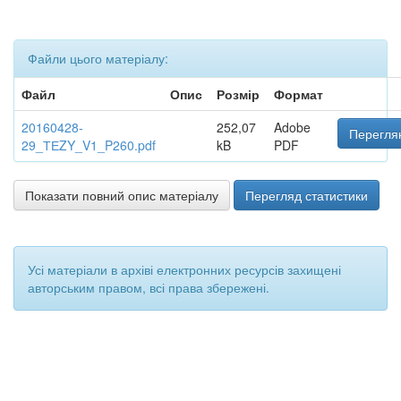
Файли цього матеріалу:
Файл
Опис
Розмір
Формат
20160428-
252,07
Adobe
Переглян
29_ТЕZY_V1_P260.pdf
kB
PDF
Показати повний опис матеріалу
Перегляд статистики
Усі матеріали в архіві електронних ресурсів захищені
авторським правом, всі права збережені.