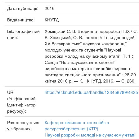
Дата публікації:
2016
Видавництво:
КНУТД
Бібліографічний
Хоміцький С. В. Вторинна переробка ПВХ / С.
опис:
В. Хоміцький, О. В. Іщенко // Тези доповідей
XV Всеукраїнської наукової конференції
молодих учених та студентів "Наукові
розробки молоді на сучасному етапі". Т. 1 :
Секція "Нові наукомісткі технології
виробництва матеріалів, виробів широкого
вжитку та спеціального призначення" : 28-29
квітня 2016 р. — К. : КНУТД, 2016. — С. 260.
URI
https://er.knutd.edu.ua/handle/123456789/4425
(Уніфікований
ідентифікатор
ресурсу):
Розташовується
Кафедра хімічних технологій та
у зібраннях:
ресурсозбереження (ХТР)
Наукові розробки молоді на сучасному етапі