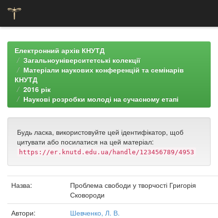
Skip
navigation
Електронний архів КНУТД
Загальноуніверситетські колекції
Матеріали наукових конференцій та семінарів
КНУТД
2016 рік
Наукові розробки молоді на сучасному етапі
Будь ласка, використовуйте цей ідентифікатор, щоб
цитувати або посилатися на цей матеріал:
https://er.knutd.edu.ua/handle/123456789/4953
Назва:
Проблема свободи у творчості Григорія
Сковороди
Автори:
Шевченко, Л. В.