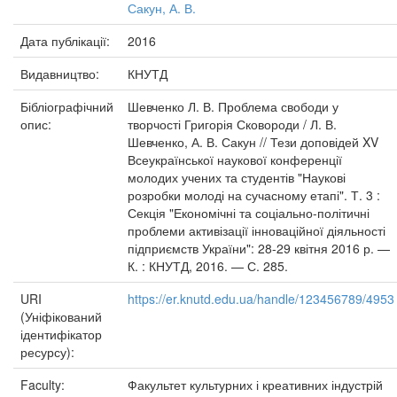
Сакун, А. В.
Дата публікації:
2016
Видавництво:
КНУТД
Бібліографічний
Шевченко Л. В. Проблема свободи у
опис:
творчості Григорія Сковороди / Л. В.
Шевченко, А. В. Сакун // Тези доповідей XV
Всеукраїнської наукової конференції
молодих учених та студентів "Наукові
розробки молоді на сучасному етапі". Т. 3 :
Секція "Економічні та соціально-політичні
проблеми активізації інноваційної діяльності
підприємств України": 28-29 квітня 2016 р. —
К. : КНУТД, 2016. — С. 285.
URI
https://er.knutd.edu.ua/handle/123456789/4953
(Уніфікований
ідентифікатор
ресурсу):
Faculty:
Факультет культурних і креативних індустрій