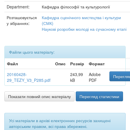
Department:
Кафедра філософії та культурології
Розташовується
Кафедра сценічного мистецтва і культури
у зібраннях:
(СМК)
Наукові розробки молоді на сучасному етапі
Файли цього матеріалу:
Файл
Опис
Розмір
Формат
20160428-
243,99
Adobe
Переглян
29_TEZY_V3_P285.pdf
kB
PDF
Показати повний опис матеріалу
Перегляд статистики
Усі матеріали в архіві електронних ресурсів захищені
авторським правом, всі права збережені.