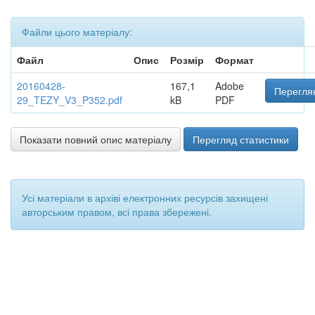
Файли цього матеріалу:
Файл
Опис
Розмір
Формат
20160428-
167,1
Adobe
Переглян
29_TEZY_V3_P352.pdf
kB
PDF
Показати повний опис матеріалу
Перегляд статистики
Усі матеріали в архіві електронних ресурсів захищені
авторським правом, всі права збережені.