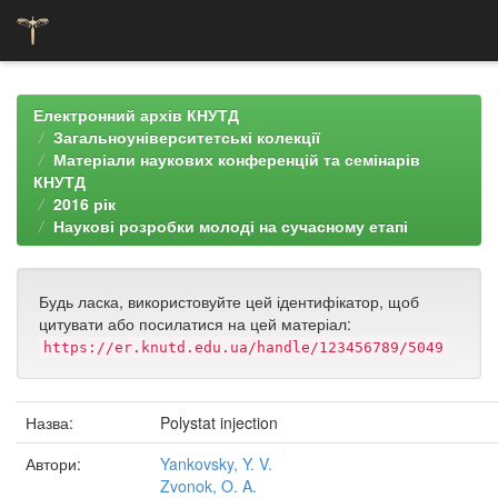
Skip
navigation
Електронний архів КНУТД
Загальноуніверситетські колекції
Матеріали наукових конференцій та семінарів
КНУТД
2016 рік
Наукові розробки молоді на сучасному етапі
Будь ласка, використовуйте цей ідентифікатор, щоб
цитувати або посилатися на цей матеріал:
https://er.knutd.edu.ua/handle/123456789/5049
Назва:
Polystat injection
Автори:
Yankovsky, Y. V.
Zvonok, O. A.