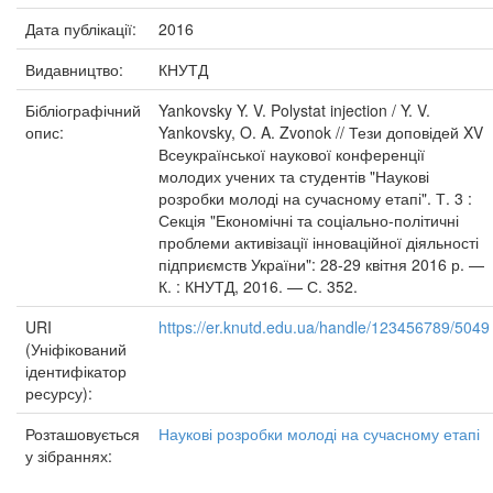
Дата публікації:
2016
Видавництво:
КНУТД
Бібліографічний
Yankovsky Y. V. Polystat injection / Y. V.
опис:
Yankovsky, O. A. Zvonok // Тези доповідей XV
Всеукраїнської наукової конференції
молодих учених та студентів "Наукові
розробки молоді на сучасному етапі". Т. 3 :
Секція "Економічні та соціально-політичні
проблеми активізації інноваційної діяльності
підприємств України": 28-29 квітня 2016 р. —
К. : КНУТД, 2016. — С. 352.
URI
https://er.knutd.edu.ua/handle/123456789/5049
(Уніфікований
ідентифікатор
ресурсу):
Розташовується
Наукові розробки молоді на сучасному етапі
у зібраннях: