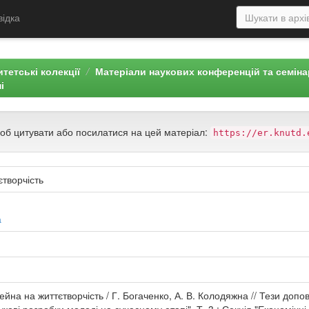
відка
тетські колекції
Матеріали наукових конференцій та семін
і
щоб цитувати або посилатися на цей матеріал:
https://er.knutd.
творчість
а
йна на життєтворчість / Г. Богаченко, А. В. Колодяжна // Тези допо