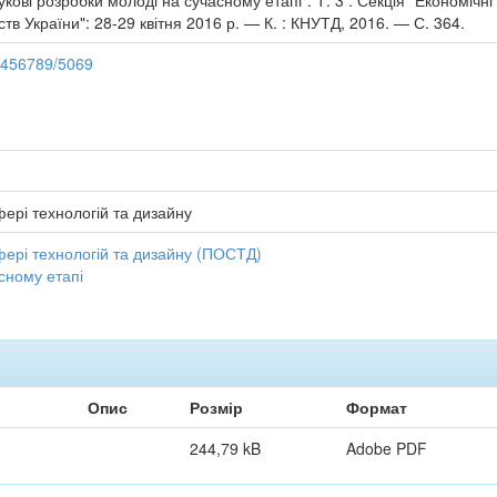
кові розробки молоді на сучасному етапі". Т. 3 : Секція "Економічні
ств України": 28-29 квітня 2016 р. — К. : КНУТД, 2016. — С. 364.
23456789/5069
ері технологій та дизайну
фері технологій та дизайну (ПОСТД)
сному етапі
Опис
Розмір
Формат
244,79 kB
Adobe PDF