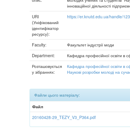
опис:
молодих учених та студентів "Нау
інноваційної діяльності підприєм
URI
https://er.knutd.edu.ua/handle/1
(Уніфікований
ідентифікатор
ресурсу):
Faculty:
Факультет індустрії моди
Department:
Кафедра професійної освіти в сф
Розташовується
Кафедра професійної освіти в с
у зібраннях:
Наукові розробки молоді на суча
Файли цього матеріалу:
Файл
20160428-29_TEZY_V3_P364.pdf