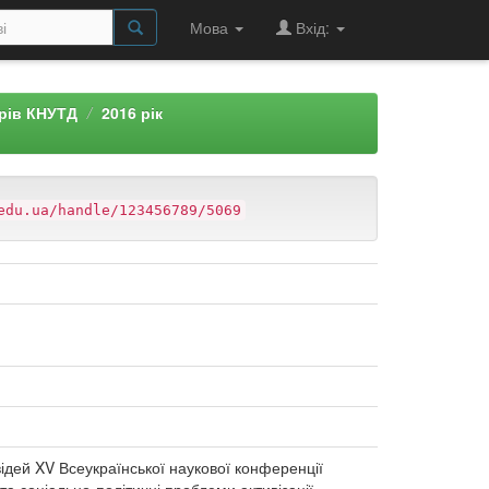
Мова
Вхід:
арів КНУТД
2016 рік
edu.ua/handle/123456789/5069
відей XV Всеукраїнської наукової конференції