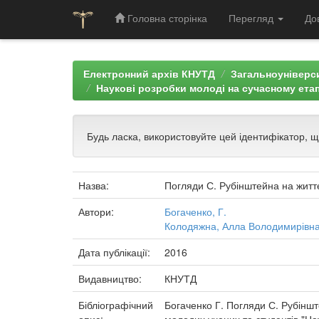
Головна сторінка
Перегляд
До
Skip
navigation
Електронний архів КНУТД
Загальноуніверси
Наукові розробки молоді на сучасному етап
Будь ласка, використовуйте цей ідентифікатор, 
Назва:
Погляди С. Рубінштейна на життє
Автори:
Богаченко, Г.
Колодяжна, Алла Володимирівн
Дата публікації:
2016
Видавництво:
КНУТД
Бібліографічний
Богаченко Г. Погляди С. Рубінште