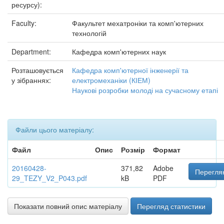
ресурсу):
Faculty:
Факультет мехатроніки та комп'ютерних
технологій
Department:
Кафедра комп'ютерних наук
Розташовується
Кафедра комп'ютерної інженерії та
у зібраннях:
електромеханіки (КІЕМ)
Наукові розробки молоді на сучасному етапі
Файли цього матеріалу:
Файл
Опис
Розмір
Формат
20160428-
371,82
Adobe
Переглян
29_TEZY_V2_P043.pdf
kB
PDF
Показати повний опис матеріалу
Перегляд статистики