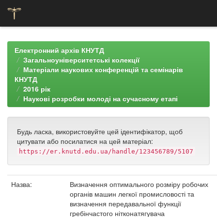
Skip
navigation
Електронний архів КНУТД
Загальноуніверситетські колекції
Матеріали наукових конференцій та семінарів
КНУТД
2016 рік
Наукові розробки молоді на сучасному етапі
Будь ласка, використовуйте цей ідентифікатор, щоб
цитувати або посилатися на цей матеріал:
https://er.knutd.edu.ua/handle/123456789/5107
Назва:
Визначення оптимального розміру робочих
органів машин легкої промисловості та
визначення передавальної функції
гребінчастого нітконатягувача