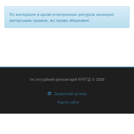
Усі матеріали в архіві електронних ресурсів захищені
авторським правом, всі права збережені.
Інституційний репозитарій КНУТД © 2026
Зворотний зв’язок
Карта сайту