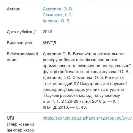
Автори:
Долгопол, О. В.
Семенова, І. С.
Колиско, О. З.
Дата публікації:
2016
Видавництво:
КНУТД
Бібліографічний
Долгопол О. В. Визначення оптимального
опис:
розміру робочих органів машин легкої
промисловості та визначення передавальної
функції гребінчастого нітконатягувача / О. В.
Долгопол, І. С. Семенова, О. З. Колиско //
Тези доповідей XV Всеукраїнської наукової
конференції молодих учених та студентів
"Наукові розробки молоді на сучасному
етапі". Т. 2 : 28-29 квітня 2016 р. — К. :
КНУТД, 2016. — С. 43.
URI
https://er.knutd.edu.ua/handle/123456789/5107
(Уніфікований
ідентифікатор