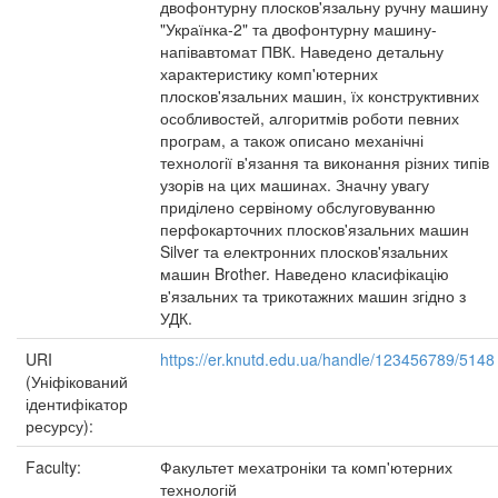
двофонтурну плосков'язальну ручну машину
"Українка-2" та двофонтурну машину-
напівавтомат ПВК. Наведено детальну
характеристику комп'ютерних
плосков'язальних машин, їх конструктивних
особливостей, алгоритмів роботи певних
програм, а також описано механічні
технології в'язання та виконання різних типів
узорів на цих машинах. Значну увагу
приділено сервіному обслуговуванню
перфокарточних плосков'язальних машин
Silver та електронних плосков'язальних
машин Brother. Наведено класифікацію
в'язальних та трикотажних машин згідно з
УДК.
URI
https://er.knutd.edu.ua/handle/123456789/5148
(Уніфікований
ідентифікатор
ресурсу):
Faculty:
Факультет мехатроніки та комп'ютерних
технологій