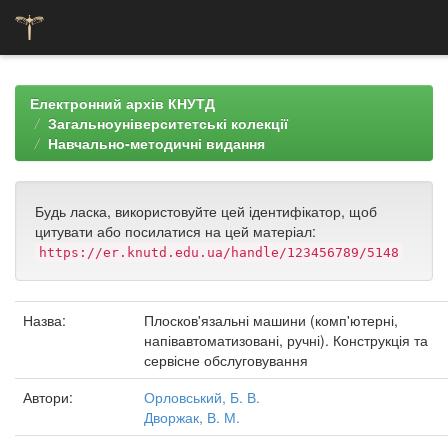
Skip
navigation
Електронний архів КНУТД
Загальноуніверситетські колекції
Навчально-методичні видання
Будь ласка, використовуйте цей ідентифікатор, щоб
цитувати або посилатися на цей матеріал:
https://er.knutd.edu.ua/handle/123456789/5148
Назва:
Плосков'язальні машини (комп'ютерні,
напівавтоматизовані, ручні). Конструкція та
сервісне обслуговування
Автори:
Орловський, Б. В.
Дворжак, В. М.