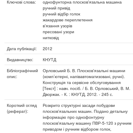
Ключові слова:
однофунторна плосков'язальна машина
ручний привід
ручний відбір голок
жакардове переплетення
в'язання узорів
пресовані узори
нитковід
Дата публікації:
2012
Видавництво:
КНУТД
Бібліографічний
Орловський Б. В. Плосков'язальні машини
опис:
(комп’ютерні, напівавтоматизовані, ручні).
Конструкція та сервісне обслуговування
[Текст] : навч. посіб. / Б. В. Орловський, В. М.
Дворжак. - К. : КНУТД, 2012. - 245 с.
Короткий огляд
Розкрито структурні засади побудови
(реферат):
плосков'язальних машин. Подано детальну
інформацію про однофонтурну
плосков'язальну машину ПВР-5-120 з ручним
приводом і ручним відбором голок,