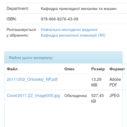
Department:
Кафедра прикладної механіки та машин
ISBN:
978-966-8276-43-09
Розташовується
Навчально-методичні видання
у зібраннях:
Кафедра механічної інженерії (МІ)
Файли цього матеріалу:
Файл
Опис
Розмір
Формат
20111202_Orlovskiy_NP.pdf
13,29
Adobe
MB
PDF
Cover2017.ZZ_Image005.jpg
Обкладинка
527,45
JPEG
kB