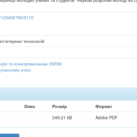
еренції молодих учених та студентів "Наукові розробки молоді на суча
le/123456789/5172
мп'ютерних технологій
рії та електромеханіки (КІЕМ)
сучасному етапі
Опис
Розмір
Формат
249,21 kB
Adobe PDF