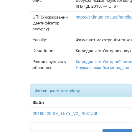
опис:
Всеукраїнської наукової конф
КНУТД, 2016. — С. 67.
URI (Уніфікований
https://er.knutd.edu.ua/hand
ідентифікатор
ресурсу):
Faculty:
Факультет мехатроніки та ко
Department:
Кафедра комп'ютерних наук
Розташовується у
Кафедра комп'ютерної інжене
зібраннях:
Наукові розробки молоді на 
Файли цього матеріалу:
Файл
20160428-29_TEZY_V2_P067.pdf