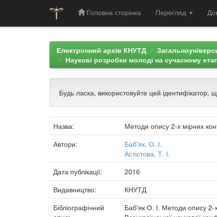
Головна сторінка
Перегляд
До
Skip
navigation
Електронний архів КНУТД
Загальноуніверси
Наукові розробки молоді на сучасному етап
Будь ласка, використовуйте цей ідентифікатор, 
Назва:
Методи опису 2-х мірних кон
Автори:
Баб'як, О. І.
Астістова, Т. І.
Дата публікації:
2016
Видавництво:
КНУТД
Бібліографічний
Баб'як О. І. Методи опису 2-х