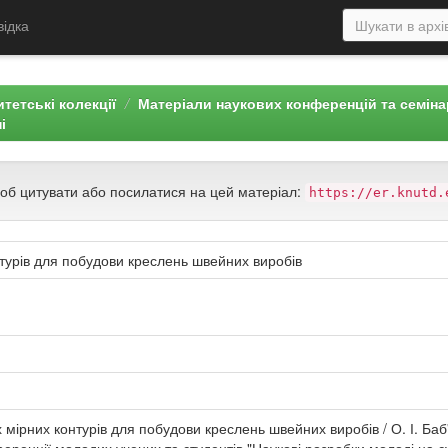
відка
тетські колекції
Матеріали наукових конференцій та семін
і
щоб цитувати або посилатися на цей матеріал:
https://er.knutd.
турів для побудови креслень швейних виробів
 мірних контурів для побудови креслень швейних виробів / О. І. Баб'я