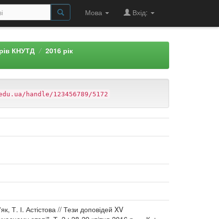
Мова
Вхід:
арів КНУТД
2016 рік
edu.ua/handle/123456789/5172
к, Т. І. Астістова // Тези доповідей XV