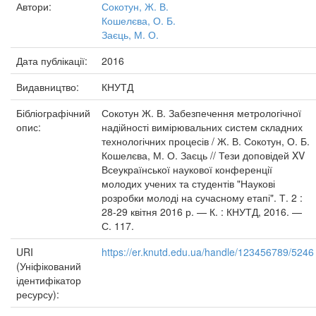
Автори:
Сокотун, Ж. В.
Кошелєва, О. Б.
Заєць, М. О.
Дата публікації:
2016
Видавництво:
КНУТД
Бібліографічний
Сокотун Ж. В. Забезпечення метрологічної
опис:
надійності вимірювальних систем складних
технологічних процесів / Ж. В. Сокотун, О. Б.
Кошелєва, М. О. Заєць // Тези доповідей XV
Всеукраїнської наукової конференції
молодих учених та студентів "Наукові
розробки молоді на сучасному етапі". Т. 2 :
28-29 квітня 2016 р. — К. : КНУТД, 2016. —
С. 117.
URI
https://er.knutd.edu.ua/handle/123456789/5246
(Уніфікований
ідентифікатор
ресурсу):