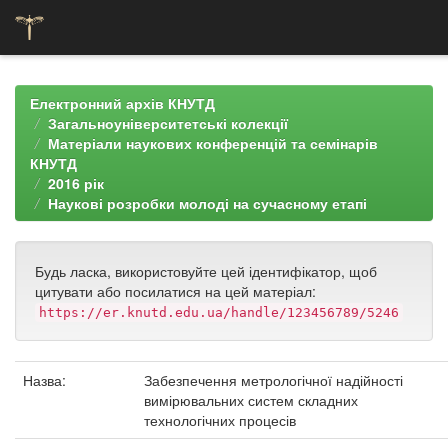
Skip
navigation
Електронний архів КНУТД
Загальноуніверситетські колекції
Матеріали наукових конференцій та семінарів
КНУТД
2016 рік
Наукові розробки молоді на сучасному етапі
Будь ласка, використовуйте цей ідентифікатор, щоб
цитувати або посилатися на цей матеріал:
https://er.knutd.edu.ua/handle/123456789/5246
Назва:
Забезпечення метрологічної надійності
вимірювальних систем складних
технологічних процесів