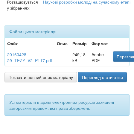
Розташовується
Наукові розробки молоді на сучасному етапі
у зібраннях:
Файли цього матеріалу:
Файл
Опис
Розмір
Формат
20160428-
249,18
Adobe
Переглян
29_TEZY_V2_P117.pdf
kB
PDF
Показати повний опис матеріалу
Перегляд статистики
Усі матеріали в архіві електронних ресурсів захищені
авторським правом, всі права збережені.