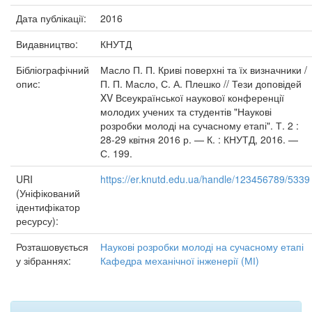
Дата публікації:
2016
Видавництво:
КНУТД
Бібліографічний
Масло П. П. Криві поверхні та їх визначники /
опис:
П. П. Масло, С. А. Плешко // Тези доповідей
XV Всеукраїнської наукової конференції
молодих учених та студентів "Наукові
розробки молоді на сучасному етапі". Т. 2 :
28-29 квітня 2016 р. — К. : КНУТД, 2016. —
С. 199.
URI
https://er.knutd.edu.ua/handle/123456789/5339
(Уніфікований
ідентифікатор
ресурсу):
Розташовується
Наукові розробки молоді на сучасному етапі
у зібраннях:
Кафедра механічної інженерії (МІ)