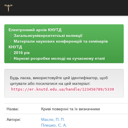
Skip
navigation
Електронний архів КНУТД
Загальноуніверситетські колекції
Матеріали наукових конференцій та семінарів
КНУТД
2016 рік
Наукові розробки молоді на сучасному етапі
Будь ласка, використовуйте цей ідентифікатор, щоб
цитувати або посилатися на цей матеріал:
https://er.knutd.edu.ua/handle/123456789/5339
Назва:
Криві поверхні та їх визначники
Автори:
Масло, П. П.
Плешко, С. А.