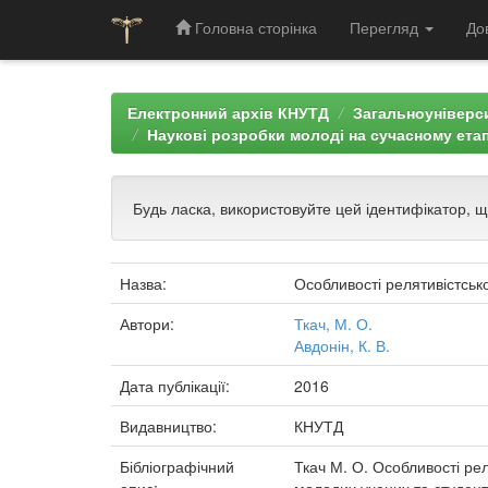
Головна сторінка
Перегляд
До
Skip
navigation
Електронний архів КНУТД
Загальноуніверси
Наукові розробки молоді на сучасному етап
Будь ласка, використовуйте цей ідентифікатор, 
Назва:
Особливості релятивістськ
Автори:
Ткач, М. О.
Авдонін, К. В.
Дата публікації:
2016
Видавництво:
КНУТД
Бібліографічний
Ткач М. О. Особливості рел