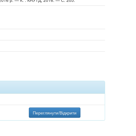
 2016 р. — К. : КНУТД, 2016. — С. 205.
Переглянути/Відкрити