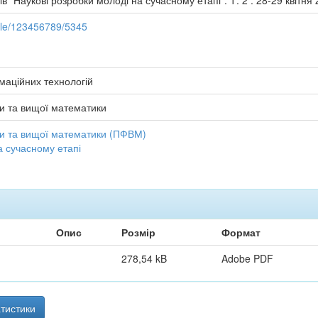
в "Наукові розробки молоді на сучасному етапі". Т. 2 : 28-29 квітня
ndle/123456789/5345
рмаційних технологій
и та вищої математики
и та вищої математики (ПФВМ)
а сучасному етапі
Опис
Розмір
Формат
278,54 kB
Adobe PDF
тистики