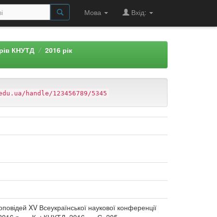
Мова
Вхід:
арів КНУТД
2016 рік
edu.ua/handle/123456789/5345
 доповідей XV Всеукраїнської наукової конференції