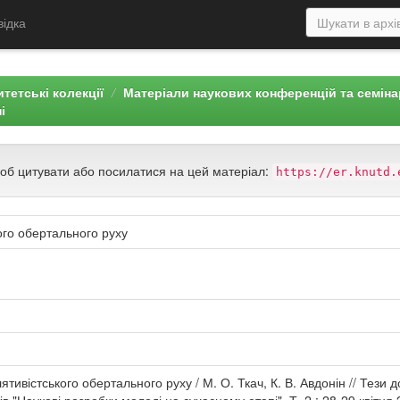
відка
тетські колекції
Матеріали наукових конференцій та семін
і
щоб цитувати або посилатися на цей матеріал:
https://er.knutd.
ого обертального руху
ятивістського обертального руху / М. О. Ткач, К. В. Авдонін // Тези