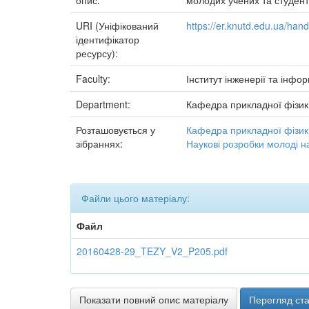
опис:
молодих учених та студенті
URI (Уніфікований
https://er.knutd.edu.ua/ha
ідентифікатор
ресурсу):
Faculty:
Інститут інженерії та інфо
Department:
Кафедра прикладної фізик
Розташовується у
Кафедра прикладної фізик
зібраннях:
Наукові розробки молоді н
Файли цього матеріалу:
Файл
20160428-29_TEZY_V2_P205.pdf
Показати повний опис матеріалу
Перегляд ста