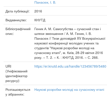
Панасюк, І. В.
Дата публікації:
2016
Видавництво:
КНУТД
Бібліографічний
Геник А. М. Самогубства – сучасний стан і
опис:
шляхи зменшення / А. М. Геник, І. В.
Панасюк // Тези доповідей XV Всеукраїнської
наукової конференції молодих учених та
студентів "Наукові розробки молоді на
сучасному етапі", м. Київ, 28-29 квітня 2016
року. – Т. 2. – К. : КНУТД, 2016. – С. 266.
URI
https://er.knutd.edu.ua/handle/123456789/5480
(Уніфікований
ідентифікатор
ресурсу):
Розташовується
Наукові розробки молоді на сучасному етапі
у зібраннях: