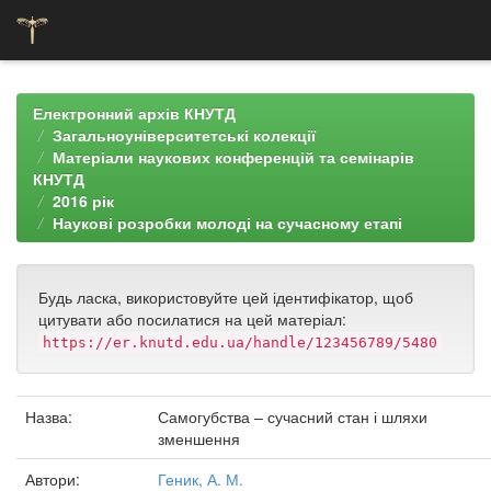
Skip
navigation
Електронний архів КНУТД
Загальноуніверситетські колекції
Матеріали наукових конференцій та семінарів
КНУТД
2016 рік
Наукові розробки молоді на сучасному етапі
Будь ласка, використовуйте цей ідентифікатор, щоб
цитувати або посилатися на цей матеріал:
https://er.knutd.edu.ua/handle/123456789/5480
Назва:
Самогубства – сучасний стан і шляхи
зменшення
Автори:
Геник, А. М.