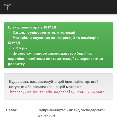
Skip
navigation
Електронний архів КНУТД
Загальноуніверситетські колекції
Матеріали наукових конференцій та семінарів
КНУТД
2016 рік
Цивільно-правове законодавство України:
недоліки, проблеми систематизації та перспективи
розвитку
Будь ласка, використовуйте цей ідентифікатор, щоб
цитувати або посилатися на цей матеріал:
https://er.knutd.edu.ua/handle/123456789/5602
Назва:
Підприємництво - як вид господарської
діяльності