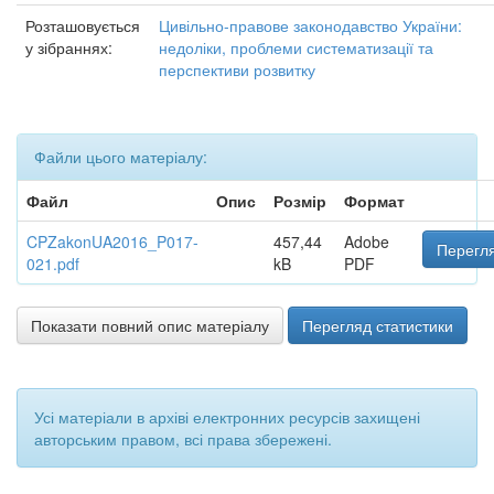
Розташовується
Цивільно-правове законодавство України:
у зібраннях:
недоліки, проблеми систематизації та
перспективи розвитку
Файли цього матеріалу:
Файл
Опис
Розмір
Формат
CPZakonUA2016_P017-
457,44
Adobe
Перегля
021.pdf
kB
PDF
Показати повний опис матеріалу
Перегляд статистики
Усі матеріали в архіві електронних ресурсів захищені
авторським правом, всі права збережені.