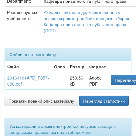
Department:
Кафедра приватного та публічного права
Розташовується
Актуальні питання державотворення у
у зібраннях:
аспекті євроінтеграційних процесів в Україні
Кафедра приватного та публічного права
(ППП)
Файли цього матеріалу:
Файл
Опис
Розмір
Формат
20161101APD_P057-
259,56
Adobe
Перегляну
058.pdf
kB
PDF
Показати повний опис матеріалу
Перегляд статистики
Усі матеріали в архіві електронних ресурсів захищені
авторським правом, всі права збережені.