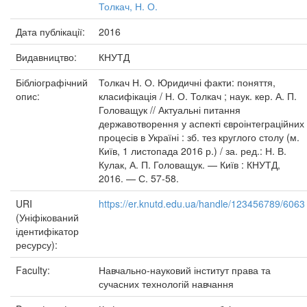
Толкач, Н. О.
Дата публікації:
2016
Видавництво:
КНУТД
Бібліографічний
Толкач Н. О. Юридичні факти: поняття,
опис:
класифікація / Н. О. Толкач ; наук. кер. А. П.
Головащук // Актуальні питання
державотворення у аспекті євроінтеграційних
процесів в Україні : зб. тез круглого столу (м.
Київ, 1 листопада 2016 р.) / за. ред.: Н. В.
Кулак, А. П. Головащук. — Київ : КНУТД,
2016. — С. 57-58.
URI
https://er.knutd.edu.ua/handle/123456789/6063
(Уніфікований
ідентифікатор
ресурсу):
Faculty:
Навчально-науковий інститут права та
сучасних технологій навчання