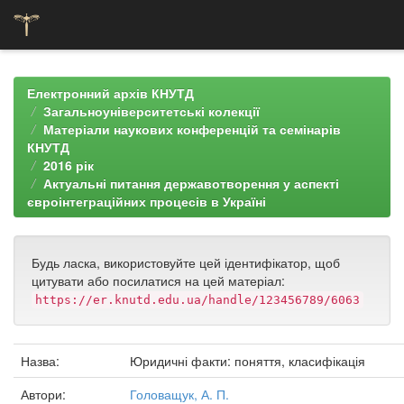
Skip
navigation
Електронний архів КНУТД
Загальноуніверситетські колекції
Матеріали наукових конференцій та семінарів
КНУТД
2016 рік
Актуальні питання державотворення у аспекті
євроінтеграційних процесів в Україні
Будь ласка, використовуйте цей ідентифікатор, щоб
цитувати або посилатися на цей матеріал:
https://er.knutd.edu.ua/handle/123456789/6063
Назва:
Юридичні факти: поняття, класифікація
Автори:
Головащук, А. П.