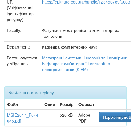
URI
https://er.knutd.edu.ua/handle/123456789/6663
(Уніфікований
ідентифікатор
ресурсу):
Faculty:
Факультет мехатроніки та комп'ютерних
технологій
Department:
Кафедра комп'ютерних наук
Розташовується
Мехатронні системи: інновації та інжиніринг
у зібраннях:
Кафедра комп'ютерної інженерії та
електромеханіки (КІЕМ)
Файли цього матеріалу:
Файл
Опис
Розмір
Формат
MSIE2017_P044-
520 kB
Adobe
Переглянути/В
045.pdf
PDF