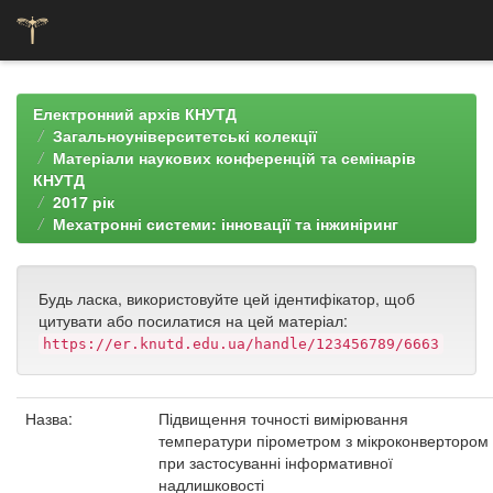
Skip
navigation
Електронний архів КНУТД
Загальноуніверситетські колекції
Матеріали наукових конференцій та семінарів
КНУТД
2017 рік
Мехатронні системи: інновації та інжиніринг
Будь ласка, використовуйте цей ідентифікатор, щоб
цитувати або посилатися на цей матеріал:
https://er.knutd.edu.ua/handle/123456789/6663
Назва:
Підвищення точності вимірювання
температури пірометром з мікроконвертором
при застосуванні інформативної
надлишковості