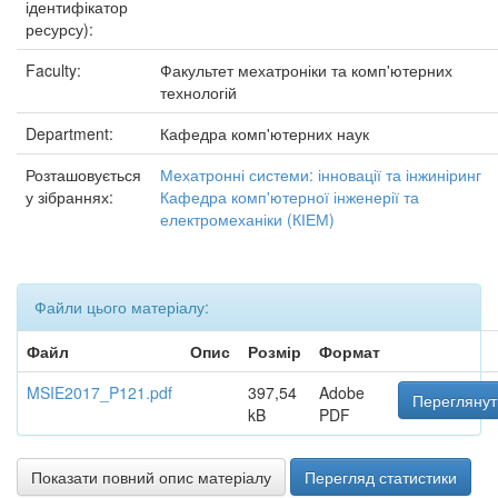
ідентифікатор
ресурсу):
Faculty:
Факультет мехатроніки та комп'ютерних
технологій
Department:
Кафедра комп'ютерних наук
Розташовується
Мехатронні системи: інновації та інжиніринг
у зібраннях:
Кафедра комп'ютерної інженерії та
електромеханіки (КІЕМ)
Файли цього матеріалу:
Файл
Опис
Розмір
Формат
MSIE2017_P121.pdf
397,54
Adobe
Переглянут
kB
PDF
Показати повний опис матеріалу
Перегляд статистики