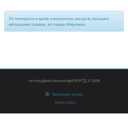
Усі матеріали в архіві електронних ресурсів захищені
авторським правом, всі права збережені.
Інституційний репозитарій КНУТД © 2026
Зворотний зв’язок
Карта сайту