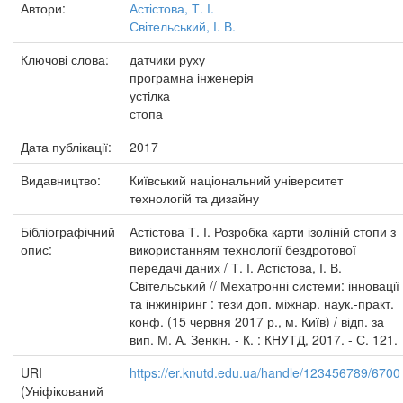
Автори:
Астістова, Т. І.
Світельський, І. В.
Ключові слова:
датчики руху
програмна інженерія
устілка
стопа
Дата публікації:
2017
Видавництво:
Київський національний університет
технологій та дизайну
Бібліографічний
Астістова Т. І. Розробка карти ізоліній стопи з
опис:
використанням технології бездротової
передачі даних / Т. І. Астістова, І. В.
Світельський // Мехатронні системи: інновації
та інжиніринг : тези доп. міжнар. наук.-практ.
конф. (15 червня 2017 р., м. Київ) / відп. за
вип. М. А. Зенкін. - К. : КНУТД, 2017. - С. 121.
URI
https://er.knutd.edu.ua/handle/123456789/6700
(Уніфікований