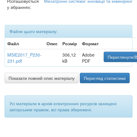
Розташовується
Мехатронні системи: інновації та інжиніринг
у зібраннях:
Файли цього матеріалу:
Файл
Опис
Розмір
Формат
MSIE2017_P230-
306,12
Adobe
Переглянути/В
231.pdf
kB
PDF
Показати повний опис матеріалу
Перегляд статистики
Усі матеріали в архіві електронних ресурсів захищені
авторським правом, всі права збережені.