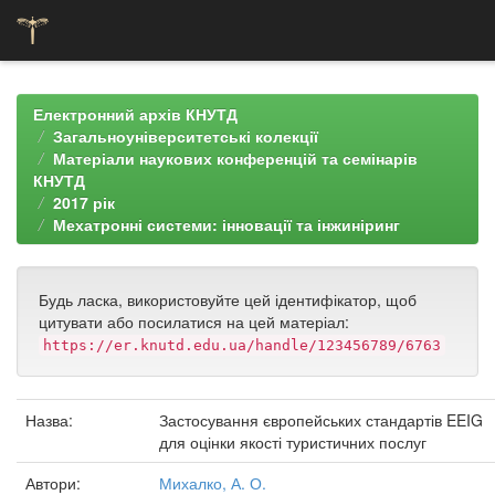
Skip
navigation
Електронний архів КНУТД
Загальноуніверситетські колекції
Матеріали наукових конференцій та семінарів
КНУТД
2017 рік
Мехатронні системи: інновації та інжиніринг
Будь ласка, використовуйте цей ідентифікатор, щоб
цитувати або посилатися на цей матеріал:
https://er.knutd.edu.ua/handle/123456789/6763
Назва:
Застосування європейських стандартів EEIG
для оцінки якості туристичних послуг
Автори:
Михалко, А. О.