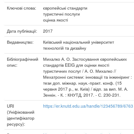
Ключові слова:
європейські стандарти
туристичні послуги
оцінка якості
Дата публікації:
2017
Видавництво:
Київський національний університет
технологій та дизайну
Бібліографічний
Михалко А. О. Застосування європейських
опис:
стандартів EEIG для оцінки якості
туристичних послуг / А. О. Михалко //
Мехатронні системи: інновації та інжиніринг :
тези доп. міжнар. наук.-практ. конф. (15
червня 2017 р., м. Київ) / відп. за вип. М. А.
Зенкін. - К. : КНУТД, 2017. - С. 230-231.
URI
https://er.knutd.edu.ua/handle/123456789/6763
(Уніфікований
ідентифікатор
ресурсу):