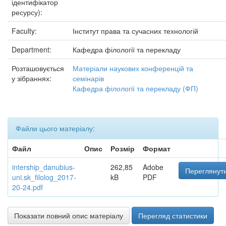
ідентифікатор
ресурсу):
Faculty:
Інститут права та сучасних технологій
Department:
Кафедра філології та перекладу
Розташовується
Матеріали наукових конференцій та
у зібраннях:
семінарів
Кафедра філології та перекладу (ФП)
Файли цього матеріалу:
Файл
Опис
Розмір
Формат
intership_danubius-
262,85
Adobe
Переглянути
uni.sk_filolog_2017-
kB
PDF
20-24.pdf
Показати повний опис матеріалу
Перегляд статистики