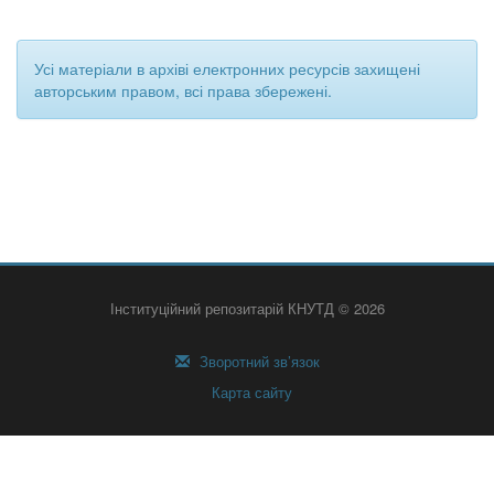
Усі матеріали в архіві електронних ресурсів захищені
авторським правом, всі права збережені.
Інституційний репозитарій КНУТД © 2026
Зворотний зв’язок
Карта сайту