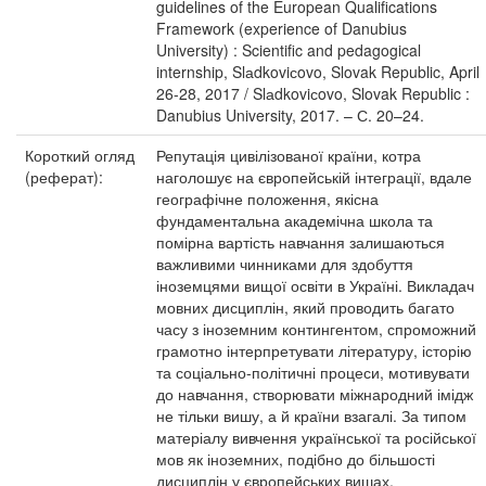
guidelines of the European Qualifications
Framework (experience of Danubius
University) : Scientific and pedagogical
internship, Slаdkoviсovo, Slovak Republic, April
26-28, 2017 / Slаdkoviсovo, Slovak Republic :
Danubius University, 2017. – С. 20–24.
Короткий огляд
Репутація цивілізованої країни, котра
(реферат):
наголошує на європейській інтеграції, вдале
географічне положення, якісна
фундаментальна академічна школа та
помірна вартість навчання залишаються
важливими чинниками для здобуття
іноземцями вищої освіти в Україні. Викладач
мовних дисциплін, який проводить багато
часу з іноземним контингентом, спроможний
грамотно інтерпретувати літературу, історію
та соціально-політичні процеси, мотивувати
до навчання, створювати міжнародний імідж
не тільки вишу, а й країни взагалі. За типом
матеріалу вивчення української та російської
мов як іноземних, подібно до більшості
дисциплін у європейських вишах,