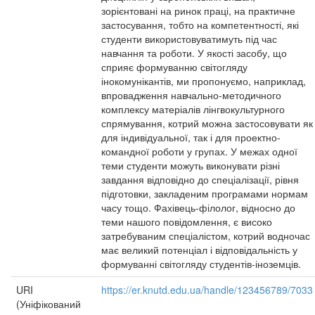
зорієнтовані на ринок праці, на практичне
застосування, тобто на компетентності, які
студенти використовуватимуть під час
навчання та роботи. У якості засобу, що
сприяє формуванню світогляду
інокомунікантів, ми пропонуємо, наприклад,
впровадження навчально-методичного
комплексу матеріалів лінгвокультурного
спрямування, котрий можна застосовувати як
для індивідуальної, так і для проектно-
командної роботи у групах. У межах одної
теми студенти можуть виконувати різні
завдання відповідно до спеціалізації, рівня
підготовки, закладеним програмами нормам
часу тощо. Фахівець-філолог, відносно до
теми нашого повідомлення, є високо
затребуваним спеціалістом, котрий водночас
має великий потенціал і відповідальність у
формуванні світогляду студентів-іноземців.
URI
https://er.knutd.edu.ua/handle/123456789/7033
(Уніфікований