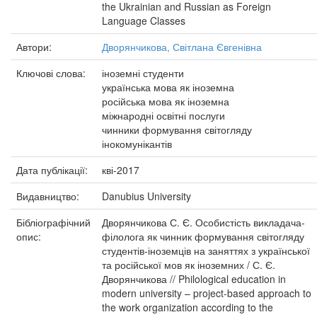
the Ukrainian and Russian as Foreign
Language Classes
Автори:
Дворянчикова, Світлана Євгенівна
Ключові слова:
іноземні студенти
українська мова як іноземна
російська мова як іноземна
міжнародні освітні послуги
чинники формування світогляду
інокомунікантів
Дата публікації:
кві-2017
Видавництво:
Danubius University
Бібліографічний
Дворянчикова С. Є. Особистість викладача-
опис:
філолога як чинник формування світогляду
студентів-іноземців на заняттях з української
та російської мов як іноземних / С. Є.
Дворянчикова // Philological education in
modern university – project-based approach to
the work organization according to the