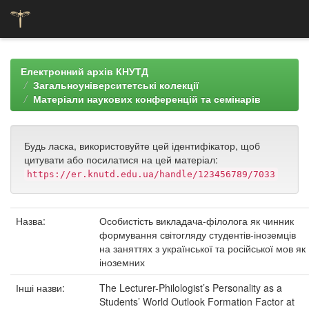
Skip
navigation
Електронний архів КНУТД
Загальноуніверситетські колекції
Матеріали наукових конференцій та семінарів
Будь ласка, використовуйте цей ідентифікатор, щоб
цитувати або посилатися на цей матеріал:
https://er.knutd.edu.ua/handle/123456789/7033
Назва:
Особистість викладача-філолога як чинник
формування світогляду студентів-іноземців
на заняттях з української та російської мов як
іноземних
Інші назви:
The Lecturer-Philologist’s Personality as a
Students’ World Outlook Formation Factor at