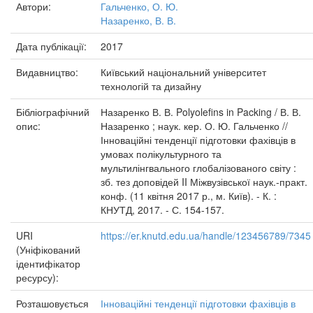
Автори:
Гальченко, О. Ю.
Назаренко, В. В.
Дата публікації:
2017
Видавництво:
Київський національний університет
технологій та дизайну
Бібліографічний
Назаренко В. В. Polyolefins in Packing / В. В.
опис:
Назаренко ; наук. кер. О. Ю. Гальченко //
Інноваційні тенденції підготовки фахівців в
умовах полікультурного та
мультилінгвального глобалізованого світу :
зб. тез доповідей II Міжвузівської наук.-практ.
конф. (11 квітня 2017 р., м. Київ). - К. :
КНУТД, 2017. - С. 154-157.
URI
https://er.knutd.edu.ua/handle/123456789/7345
(Уніфікований
ідентифікатор
ресурсу):
Розташовується
Інноваційні тенденції підготовки фахівців в