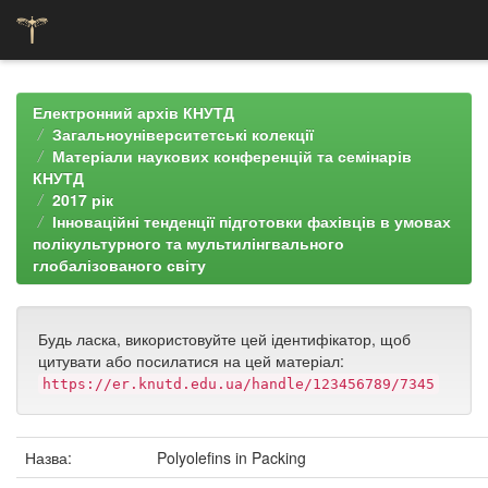
Skip
navigation
Електронний архів КНУТД
Загальноуніверситетські колекції
Матеріали наукових конференцій та семінарів
КНУТД
2017 рік
Інноваційні тенденції підготовки фахівців в умовах
полікультурного та мультилінгвального
глобалізованого світу
Будь ласка, використовуйте цей ідентифікатор, щоб
цитувати або посилатися на цей матеріал:
https://er.knutd.edu.ua/handle/123456789/7345
Назва:
Polyolefins in Packing