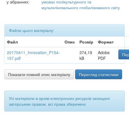
у зібраннях:
умовах полікультурного та
мультилінгвального глобалізованого світу
Файли цього матеріалу:
Файл
Опис
Розмір
Формат
20170411_Innovation_P154-
374,19
Adobe
Пер
157.pdf
kB
PDF
Показати повний опис матеріалу
Перегляд статистики
Усі матеріали в архіві електронних ресурсів захищені
авторським правом, всі права збережені.