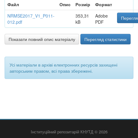
Файл
Опис
Розмір
Формат
NRMSE2017_V1_P011-
353,31
Adobe
Перегля
012.pdf
kB
PDF
Показати повний опис матеріалу
Перегляд статистики
Усі матеріали в архіві електронних ресурсів захищені
авторським правом, всі права збережені.
Інституційний репозитарій КНУТД © 2026