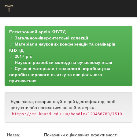
Skip
navigation
Електронний архів КНУТД
Загальноуніверситетські колекції
Матеріали наукових конференцій та семінарів
КНУТД
2017 рік
Наукові розробки молоді на сучасному етапі
Сучасні матеріали і технології виробництва
виробів широкого вжитку та спеціального
призначення
Будь ласка, використовуйте цей ідентифікатор, щоб
цитувати або посилатися на цей матеріал:
https://er.knutd.edu.ua/handle/123456789/7510
Назва:
Показники оцінювання ефективності