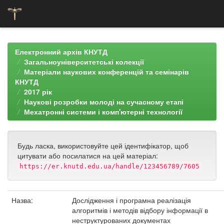
Skip
navigation
Електронний архів КНУТД
Загальноуніверситетські колекції
Матеріали наукових конференцій та семінарів
КНУТД
2017 рік
Наукові розробки молоді на сучасному етапі
Мехатронні системи і комп'ютерні технології
Будь ласка, використовуйте цей ідентифікатор, щоб
цитувати або посилатися на цей матеріал:
https://er.knutd.edu.ua/handle/123456789/7605
Назва:
Дослідження і програмна реалізація
алгоритмів і методів відбору інформації в
неструктурованих документах