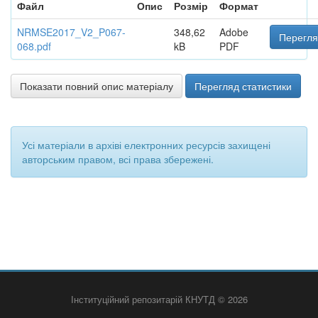
Файл
Опис
Розмір
Формат
NRMSE2017_V2_P067-
348,62
Adobe
Перегля
068.pdf
kB
PDF
Показати повний опис матеріалу
Перегляд статистики
Усі матеріали в архіві електронних ресурсів захищені
авторським правом, всі права збережені.
Інституційний репозитарій КНУТД © 2026