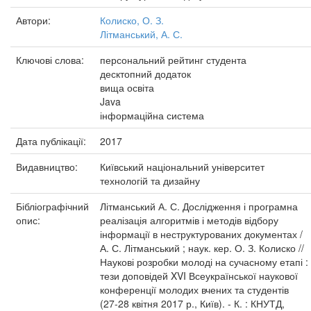
Автори:
Колиско, О. З.
Літманський, А. С.
Ключові слова:
персональний рейтинг студента
десктопний додаток
вища освіта
Java
інформаційна система
Дата публікації:
2017
Видавництво:
Київський національний університет
технологій та дизайну
Бібліографічний
Літманський А. С. Дослідження і програмна
опис:
реалізація алгоритмів і методів відбору
інформації в неструктурованих документах /
А. С. Літманський ; наук. кер. О. З. Колиско //
Наукові розробки молоді на сучасному етапі :
тези доповідей XVI Всеукраїнської наукової
конференції молодих вчених та студентів
(27-28 квітня 2017 р., Київ). - К. : КНУТД,