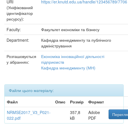
URI
https://er.knutd.edu.ua/handle/123456789/7706
(Уніфікований
ідентифікатор
ресурсу):
Faculty:
Факультет економіки та бізнесу
Department:
Кафедра менеджменту та публічного
адміністрування
Розташовується
Економіка інноваційної діяльності
у зібраннях:
підприємств
Кафедра менеджменту (МН)
Файли цього матеріалу:
Файл
Опис
Розмір
Формат
NRMSE2017_V3_P021-
357,8
Adobe
Перегля
022.pdf
kB
PDF