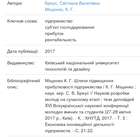
Автори:
Бреус, Світлана Василівна
Міщенко, К. Г.
Ключові слова:
підприємство
суб'єкт господарювання
прибуток
рентабельність
Дата публікації:
2017
Видавництво:
Київський національний університет
технологій та дизайну
Бібліографічний
Міщенко К. Г. Шляхи підвищення
опис:
прибутковості підприємства / К. Г. Міщенко ;
наук. кер. С. В. Бреус // Наукові розробки
молоді на сучасному етапі : тези доповідей
XVI Всеукраїнської наукової конференції
молодих вчених та студентів (27-28 квітня
2017 р., Київ). - К. : КНУТД, 2017. - Т. 3 :
Економіка інноваційної діяльності
підприємств. - С. 21-22.