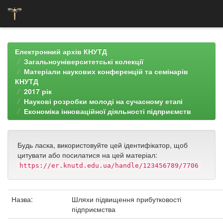
Skip
navigation
Електронний архів КНУТД
Загальноуніверситетські колекції
Матеріали наукових конференцій та семінарів
КНУТД
2017 рік
Наукові розробки молоді на сучасному етапі
Економіка інноваційної діяльності підприємств
Будь ласка, використовуйте цей ідентифікатор, щоб
цитувати або посилатися на цей матеріал:
https://er.knutd.edu.ua/handle/123456789/7706
Назва:
Шляхи підвищення прибутковості
підприємства