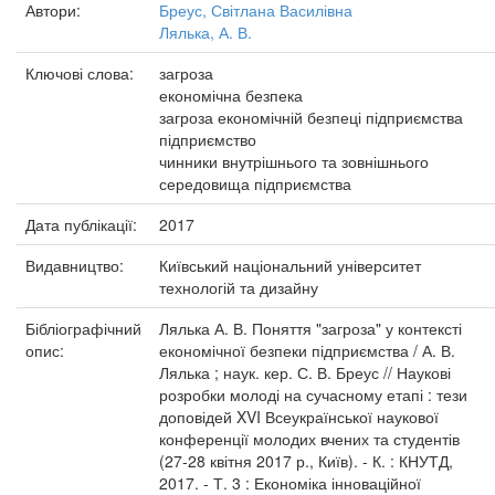
Автори:
Бреус, Світлана Василівна
Лялька, А. В.
Ключові слова:
загроза
економічна безпека
загроза економічній безпеці підприємства
підприємство
чинники внутрішнього та зовнішнього
середовища підприємства
Дата публікації:
2017
Видавництво:
Київський національний університет
технологій та дизайну
Бібліографічний
Лялька А. В. Поняття "загроза" у контексті
опис:
економічної безпеки підприємства / А. В.
Лялька ; наук. кер. С. В. Бреус // Наукові
розробки молоді на сучасному етапі : тези
доповідей XVI Всеукраїнської наукової
конференції молодих вчених та студентів
(27-28 квітня 2017 р., Київ). - К. : КНУТД,
2017. - Т. 3 : Економіка інноваційної