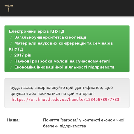
Skip
navigation
Електронний архів КНУТД
Загальноуніверситетські колекції
Матеріали наукових конференцій та семінарів
КНУТД
2017 рік
Наукові розробки молоді на сучасному етапі
Економіка інноваційної діяльності підприємств
Будь ласка, використовуйте цей ідентифікатор, щоб
цитувати або посилатися на цей матеріал:
https://er.knutd.edu.ua/handle/123456789/7733
Назва:
Поняття "загроза" у контексті економічної
безпеки підприємства