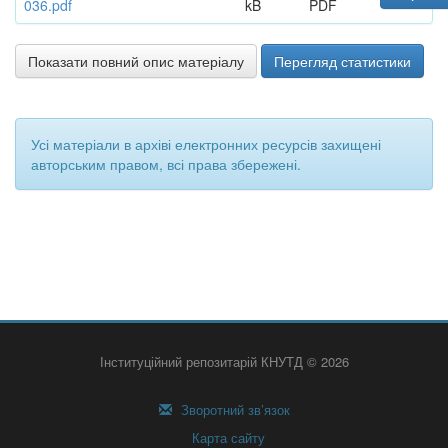
036.pdf
kB
PDF
Показати повний опис матеріалу
Перегляд статистики
Усі матеріали в архіві електронних ресурсів захищені
авторським правом, всі права збережені.
Інституційний репозитарій КНУТД © 2026
Зворотний зв’язок
Карта сайту