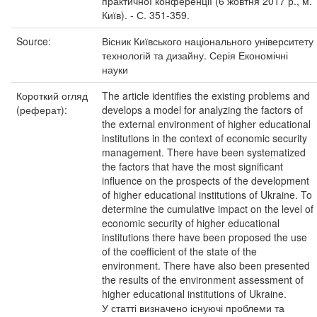
практичної конференції (6 жовтня 2017 р., м.
Київ). - С. 351-359.
Source:
Вісник Київського національного університету
технологій та дизайну. Серія Економічні
науки
Короткий огляд
The article identifies the existing problems and
(реферат):
develops a model for analyzing the factors of
the external environment of higher educational
institutions in the context of economic security
management. There have been systematized
the factors that have the most significant
influence on the prospects of the development
of higher educational institutions of Ukraine. To
determine the cumulative impact on the level of
economic security of higher educational
institutions there have been proposed the use
of the coefficient of the state of the
environment. There have also been presented
the results of the environment assessment of
higher educational institutions of Ukraine.
У статті визначено існуючі проблеми та