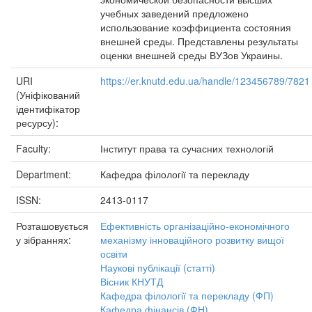
учебных заведений предложено
использование коэффициента состояния
внешней среды. Представлены результаты
оценки внешней среды ВУЗов Украины.
URI
https://er.knutd.edu.ua/handle/123456789/7821
(Уніфікований
ідентифікатор
ресурсу):
Faculty:
Інститут права та сучасних технологій
Department:
Кафедра філології та перекладу
ISSN:
2413-0117
Розташовується
Ефективність організаційно-економічного
у зібраннях:
механізму інноваційного розвитку вищої
освіти
Наукові публікації (статті)
Вісник КНУТД
Кафедра філології та перекладу (ФП)
Кафедра фінансів (ФН)