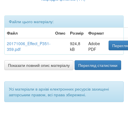
Файли цього матеріалу:
Файл
Опис
Розмір
Формат
20171006_Effect_P351-
924,8
Adobe
Перегля
359.pdf
kB
PDF
Показати повний опис матеріалу
Перегляд статистики
Усі матеріали в архіві електронних ресурсів захищені
авторським правом, всі права збережені.