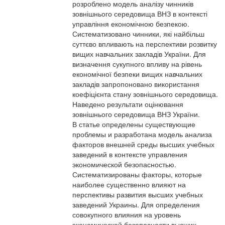
розроблено модель аналізу чинників
зовнішнього середовища ВНЗ в контексті
управління економічною безпекою.
Систематизовано чинники, які найбільш
суттєво впливають на перспективи розвитку
вищих навчальних закладів України. Для
визначення сукупного впливу на рівень
економічної безпеки вищих навчальних
закладів запропоновано використання
коефіцієнта стану зовнішнього середовища.
Наведено результати оцінювання
зовнішнього середовища ВНЗ України.
В статье определены существующие
проблемы и разработана модель анализа
факторов внешней среды высших учебных
заведений в контексте управления
экономической безопасностью.
Систематизированы факторы, которые
наиболее существенно влияют на
перспективы развития высших учебных
заведений Украины. Для определения
совокупного влияния на уровень
экономической безопасности высших