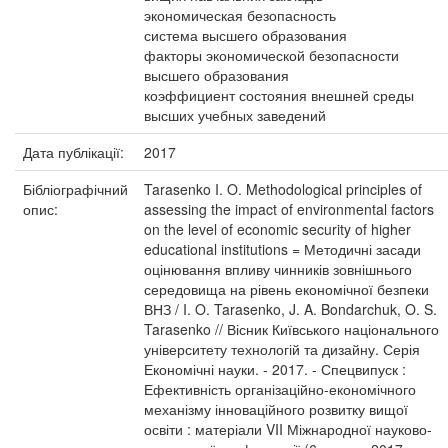
экономическая безопасность
система высшего образования
факторы экономической безопасности
высшего образования
коэффициент состояния внешней среды
высших учебных заведений
Дата публікації:
2017
Бібліографічний
Tarasenko I. O. Methodological principles of
опис:
assessing the impact of environmental factors
on the level of economic security of higher
educational institutions = Методичні засади
оцінювання впливу чинників зовнішнього
середовища на рівень економічної безпеки
ВНЗ / I. O. Tarasenko, J. A. Bondarchuk, O. S.
Tarasenko // Вісник Київського національного
університету технологій та дизайну. Серія
Економічні науки. - 2017. - Спецвипуск :
Ефективність організаційно-економічного
механізму інноваційного розвитку вищої
освіти : матеріали VII Міжнародної науково-