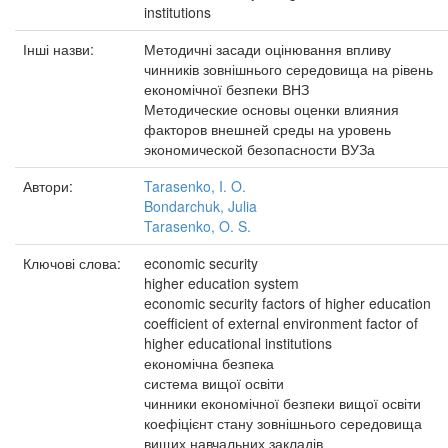
institutions
Інші назви:
Методичні засади оцінювання впливу
чинників зовнішнього середовища на рівень
економічної безпеки ВНЗ
Методические основы оценки влияния
факторов внешней среды на уровень
экономической безопасности ВУЗа
Автори:
Tarasenko, I. O.
Bondarchuk, Julia
Tarasenko, O. S.
Ключові слова:
economic security
higher education system
economic security factors of higher education
coefficient of external environment factor of
higher educational institutions
економічна безпека
система вищої освіти
чинники економічної безпеки вищої освіти
коефіцієнт стану зовнішнього середовища
вищих навчальних закладів