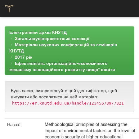
Skip
navigation
Електронний архів КНУТД
Загальноуніверситетські колекції
Матеріали наукових конференцій та семінарів
КНУТД
2017 рік
Ефективність організаційно-економічного
механізму інноваційного розвитку вищої освіти
Будь ласка, використовуйте цей ідентифікатор, щоб
цитувати або посилатися на цей матеріал:
https://er.knutd.edu.ua/handle/123456789/7821
Назва:
Methodological principles of assessing the
impact of environmental factors on the level of
economic security of higher educational