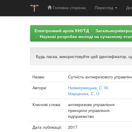
Головна сторінка
Перегляд
До
Skip
navigation
Електронний архів КНУТД
Загальноуніверси
Наукові розробки молоді на сучасному етап
Будь ласка, використовуйте цей ідентифікатор, 
Назва:
Сутність антикризового управлін
Автори:
Невмержицька, С. М.
Марценюк, С. О.
Ключові слова:
антикризове управління
принципи управління
підприємство
Дата публікації:
2017