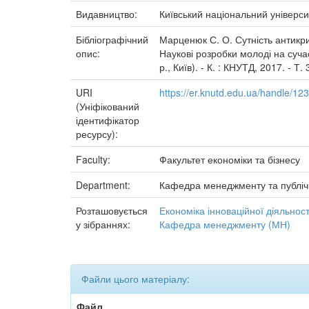
Видавництво:
Київський національний універси
Бібліографічний
Марценюк С. О. Сутність антикри
опис:
Наукові розробки молоді на сучас
р., Київ). - К. : КНУТД, 2017. - Т
URI
https://er.knutd.edu.ua/handle/1
(Уніфікований
ідентифікатор
ресурсу):
Faculty:
Факультет економіки та бізнесу
Department:
Кафедра менеджменту та публіч
Розташовується
Економіка інноваційної діяльност
у зібраннях:
Кафедра менеджменту (МН)
Файли цього матеріалу:
Файл