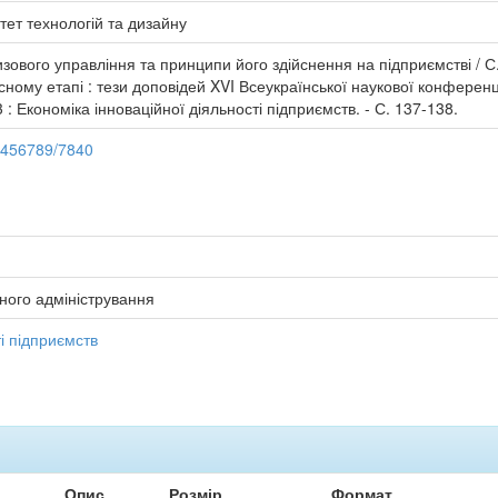
тет технологій та дизайну
зового управління та принципи його здійснення на підприємстві / С.
ному етапі : тези доповідей XVI Всеукраїнської наукової конференці
. 3 : Економіка інноваційної діяльності підприємств. - С. 137-138.
23456789/7840
ного адміністрування
і підприємств
Опис
Розмір
Формат