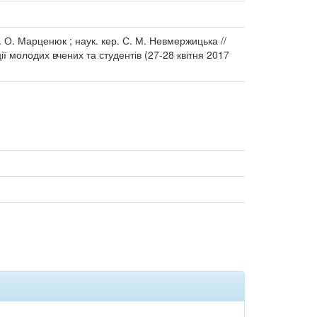
 О. Марценюк ; наук. кер. С. М. Невмержицька //
ї молодих вчених та студентів (27-28 квітня 2017