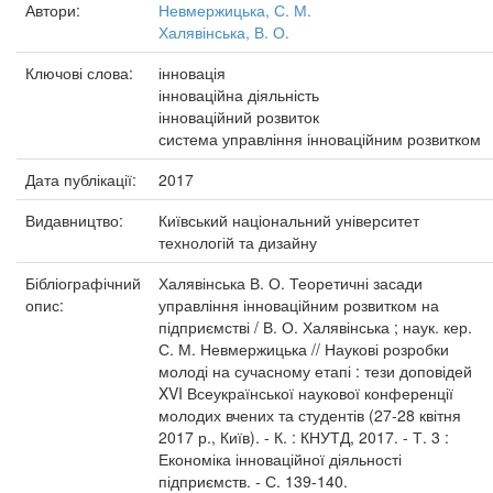
Автори:
Невмержицька, С. М.
Халявінська, В. О.
Ключові слова:
інновація
інноваційна діяльність
інноваційний розвиток
система управління інноваційним розвитком
Дата публікації:
2017
Видавництво:
Київський національний університет
технологій та дизайну
Бібліографічний
Халявінська В. О. Теоретичні засади
опис:
управління інноваційним розвитком на
підприємстві / В. О. Халявінська ; наук. кер.
С. М. Невмержицька // Наукові розробки
молоді на сучасному етапі : тези доповідей
XVI Всеукраїнської наукової конференції
молодих вчених та студентів (27-28 квітня
2017 р., Київ). - К. : КНУТД, 2017. - Т. 3 :
Економіка інноваційної діяльності
підприємств. - С. 139-140.