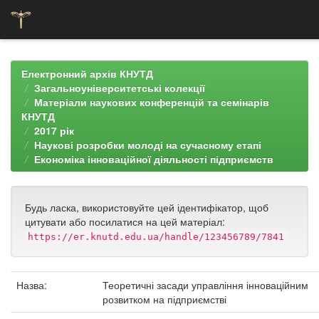
Skip
navigation
Електронний архів КНУТД
Загальноуніверситетські колекції
Матеріали наукових конференцій та семінарів
КНУТД
2017 рік
Наукові розробки молоді на сучасному етапі
Економіка інноваційної діяльності підприємств
Будь ласка, використовуйте цей ідентифікатор, щоб
цитувати або посилатися на цей матеріал:
https://er.knutd.edu.ua/handle/123456789/7841
Назва:
Теоретичні засади управління інноваційним
розвитком на підприємстві