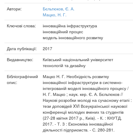
Автори:
Бєльтюков, Є. А.
Мацко, Н. Г.
Ключові слова:
інноваційна інфраструктура
інноваційний процес
модель інноваційного розвитку
Дата публікації:
2017
Видавництво:
Київський національний університет
технологій та дизайну
Бібліографічний
Мацко Н. Г. Необхідність розвитку
опис:
інноваційної інфраструктури в системно-
інтегрованій моделі інноваційного процесу /
Н. Г. Мацко ; наук. кер. Є. А. Бєльтюков //
Наукові розробки молоді на сучасному етапі :
тези доповідей XVI Всеукраїнської наукової
конференції молодих вчених та студентів
(27-28 квітня 2017 р., Київ). - К. : КНУТД,
2017. - Т. 3 : Економіка інноваційної
діяльності підприємств. - С. 280-281.