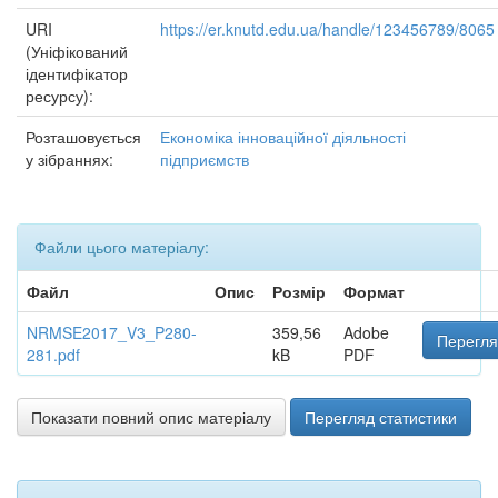
URI
https://er.knutd.edu.ua/handle/123456789/8065
(Уніфікований
ідентифікатор
ресурсу):
Розташовується
Економіка інноваційної діяльності
у зібраннях:
підприємств
Файли цього матеріалу:
Файл
Опис
Розмір
Формат
NRMSE2017_V3_P280-
359,56
Adobe
Перегля
281.pdf
kB
PDF
Показати повний опис матеріалу
Перегляд статистики