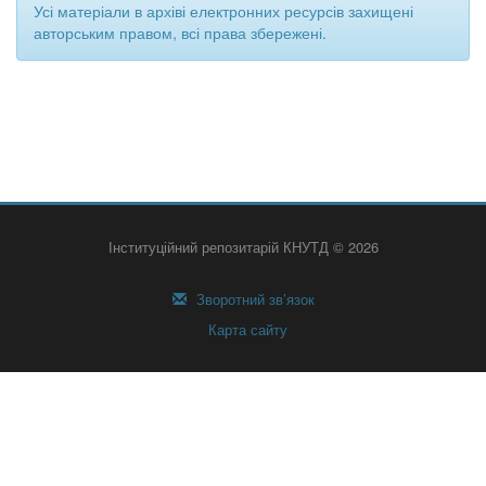
Усі матеріали в архіві електронних ресурсів захищені
авторським правом, всі права збережені.
Інституційний репозитарій КНУТД © 2026
Зворотний зв’язок
Карта сайту