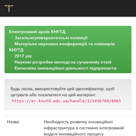
Skip
navigation
Електронний архів КНУТД
Загальноуніверситетські колекції
Матеріали наукових конференцій та семінарів
КНУТД
2017 рік
Наукові розробки молоді на сучасному етапі
Економіка інноваційної діяльності підприємств
Будь ласка, використовуйте цей ідентифікатор, щоб
цитувати або посилатися на цей матеріал:
https://er.knutd.edu.ua/handle/123456789/8065
Назва:
Необхідність розвитку інноваційної
інфраструктури в системно-інтегрованій
моделі інноваційного процесу