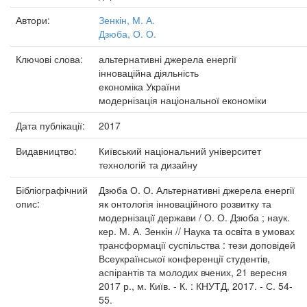
Автори:
Зенкін, М. А.
Дзюба, О. О.
Ключові слова:
альтернативні джерела енергії
інноваційна діяльність
економіка України
модернізація національної економіки
Дата публікації:
2017
Видавництво:
Київський національний університет
технологій та дизайну
Бібліографічний
Дзюба О. О. Альтернативні джерела енергії
опис:
як онтологія інноваційного розвитку та
модернізації держави / О. О. Дзюба ; наук.
кер. М. А. Зенкін // Наука та освіта в умовах
трансформації суспільства : тези доповідей
Всеукраїнської конференції студентів,
аспірантів та молодих вчених, 21 вересня
2017 р., м. Київ. - К. : КНУТД, 2017. - С. 54-
55.