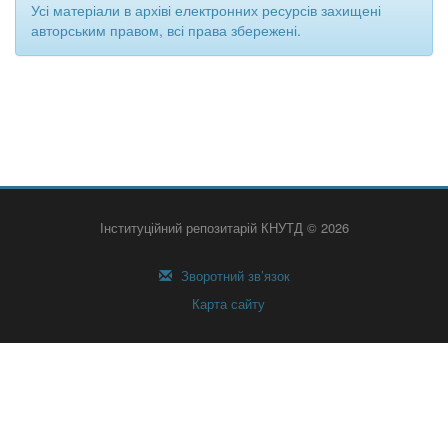
Усі матеріали в архіві електронних ресурсів захищені
авторським правом, всі права збережені.
Інституційний репозитарій КНУТД © 2026
Зворотний зв’язок
Карта сайту