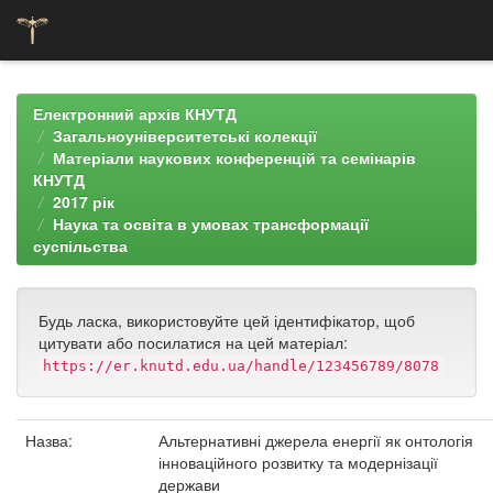
Skip
navigation
Електронний архів КНУТД
Загальноуніверситетські колекції
Матеріали наукових конференцій та семінарів
КНУТД
2017 рік
Наука та освіта в умовах трансформації
суспільства
Будь ласка, використовуйте цей ідентифікатор, щоб
цитувати або посилатися на цей матеріал:
https://er.knutd.edu.ua/handle/123456789/8078
Назва:
Альтернативні джерела енергії як онтологія
інноваційного розвитку та модернізації
держави