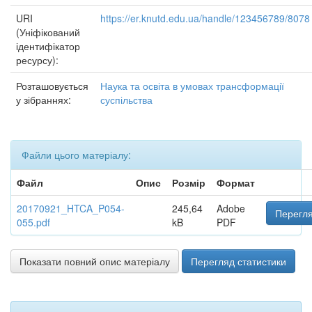
URI
https://er.knutd.edu.ua/handle/123456789/8078
(Уніфікований
ідентифікатор
ресурсу):
Розташовується
Наука та освіта в умовах трансформації
у зібраннях:
суспільства
Файли цього матеріалу:
Файл
Опис
Розмір
Формат
20170921_HTCA_P054-
245,64
Adobe
Перегля
055.pdf
kB
PDF
Показати повний опис матеріалу
Перегляд статистики