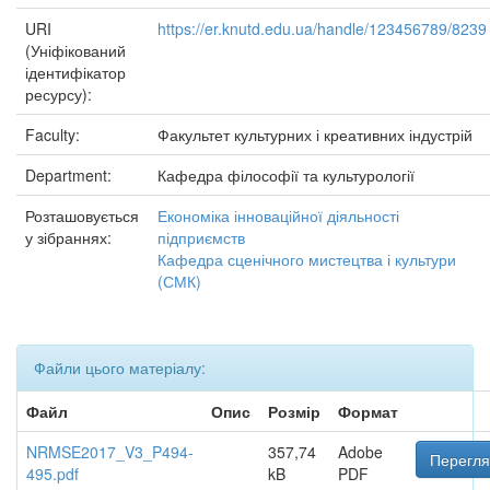
URI
https://er.knutd.edu.ua/handle/123456789/8239
(Уніфікований
ідентифікатор
ресурсу):
Faculty:
Факультет культурних і креативних індустрій
Department:
Кафедра філософії та культурології
Розташовується
Економіка інноваційної діяльності
у зібраннях:
підприємств
Кафедра сценічного мистецтва і культури
(СМК)
Файли цього матеріалу:
Файл
Опис
Розмір
Формат
NRMSE2017_V3_P494-
357,74
Adobe
Перегля
495.pdf
kB
PDF