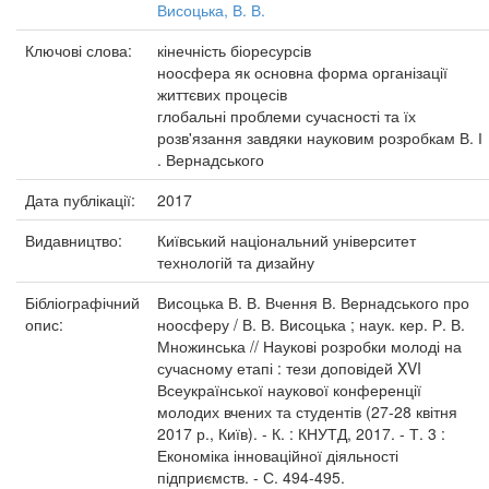
Висоцька, В. В.
Ключові слова:
кінечність біоресурсів
ноосфера як основна форма організації
життєвих процесів
глобальні проблеми сучасності та їх
розв'язання завдяки науковим розробкам В. І
. Вернадського
Дата публікації:
2017
Видавництво:
Київський національний університет
технологій та дизайну
Бібліографічний
Висоцька В. В. Вчення В. Вернадського про
опис:
ноосферу / В. В. Висоцька ; наук. кер. Р. В.
Множинська // Наукові розробки молоді на
сучасному етапі : тези доповідей XVI
Всеукраїнської наукової конференції
молодих вчених та студентів (27-28 квітня
2017 р., Київ). - К. : КНУТД, 2017. - Т. 3 :
Економіка інноваційної діяльності
підприємств. - С. 494-495.