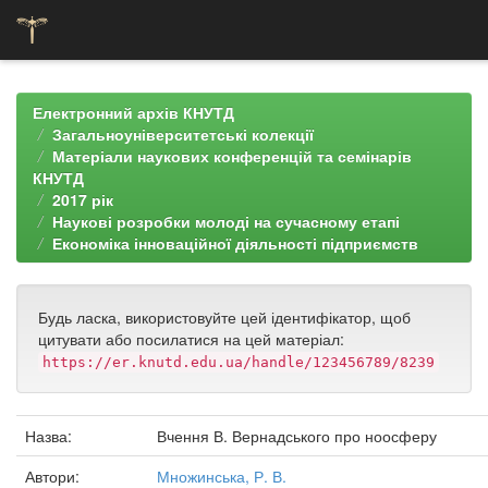
Skip
navigation
Електронний архів КНУТД
Загальноуніверситетські колекції
Матеріали наукових конференцій та семінарів
КНУТД
2017 рік
Наукові розробки молоді на сучасному етапі
Економіка інноваційної діяльності підприємств
Будь ласка, використовуйте цей ідентифікатор, щоб
цитувати або посилатися на цей матеріал:
https://er.knutd.edu.ua/handle/123456789/8239
Назва:
Вчення В. Вернадського про ноосферу
Автори:
Множинська, Р. В.