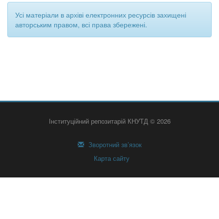
Усі матеріали в архіві електронних ресурсів захищені
авторським правом, всі права збережені.
Інституційний репозитарій КНУТД © 2026
Зворотний зв’язок
Карта сайту