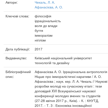
Автори:
Чекаль, Л. А.
Афанасієва, А. О.
Ключові слова:
філософія
ірраціональність
воля до влади
буття
імморалізм
нігілізм
Дата публікації:
2017
Видавництво:
Київський національний університет
технологій та дизайну
Бібліографічний
Афанасієва А. О. Ірраціональна антропологія
опис:
Ніцше про імморалістичні наративи / А. О.
Афанасієва ; наук. кер. Л. А. Чекаль // Наукові
розробки молоді на сучасному етапі : тези
доповідей XVI Всеукраїнської наукової
конференції молодих вчених та студентів
(27-28 квітня 2017 р., Київ). - К. : КНУТД,
2017. - Т. 3 : Економіка інноваційної