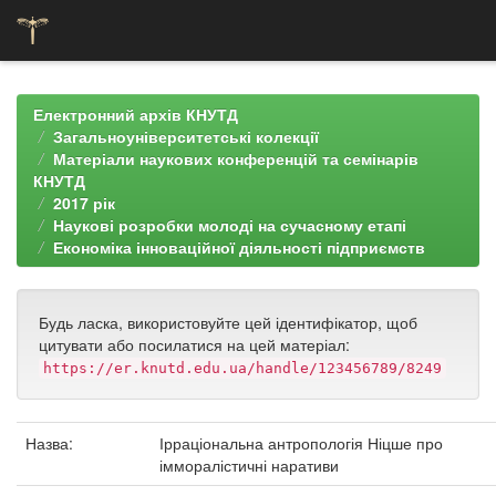
Skip
navigation
Електронний архів КНУТД
Загальноуніверситетські колекції
Матеріали наукових конференцій та семінарів
КНУТД
2017 рік
Наукові розробки молоді на сучасному етапі
Економіка інноваційної діяльності підприємств
Будь ласка, використовуйте цей ідентифікатор, щоб
цитувати або посилатися на цей матеріал:
https://er.knutd.edu.ua/handle/123456789/8249
Назва:
Ірраціональна антропологія Ніцше про
імморалістичні наративи