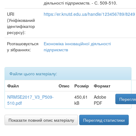
діяльності підприємств. - С. 509-510.
URI
https://er.knutd.edu.ua/handle/123456789/8249
(Уніфікований
ідентифікатор
ресурсу):
Розташовується
Економіка інноваційної діяльності
у зібраннях:
підприємств
Файли цього матеріалу:
Файл
Опис
Розмір
Формат
NRMSE2017_V3_P509-
450,61
Adobe
Перегля
510.pdf
kB
PDF
Показати повний опис матеріалу
Перегляд статистики