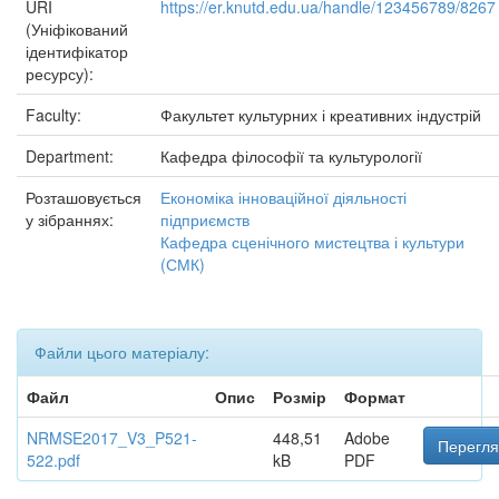
URI
https://er.knutd.edu.ua/handle/123456789/8267
(Уніфікований
ідентифікатор
ресурсу):
Faculty:
Факультет культурних і креативних індустрій
Department:
Кафедра філософії та культурології
Розташовується
Економіка інноваційної діяльності
у зібраннях:
підприємств
Кафедра сценічного мистецтва і культури
(СМК)
Файли цього матеріалу:
Файл
Опис
Розмір
Формат
NRMSE2017_V3_P521-
448,51
Adobe
Перегля
522.pdf
kB
PDF