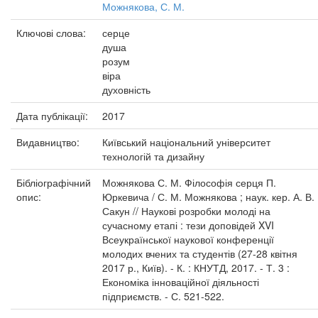
Можнякова, С. М.
Ключові слова:
серце
душа
розум
віра
духовність
Дата публікації:
2017
Видавництво:
Київський національний університет
технологій та дизайну
Бібліографічний
Можнякова С. М. Філософія серця П.
опис:
Юркевича / С. М. Можнякова ; наук. кер. А. В.
Сакун // Наукові розробки молоді на
сучасному етапі : тези доповідей XVI
Всеукраїнської наукової конференції
молодих вчених та студентів (27-28 квітня
2017 р., Київ). - К. : КНУТД, 2017. - Т. 3 :
Економіка інноваційної діяльності
підприємств. - С. 521-522.