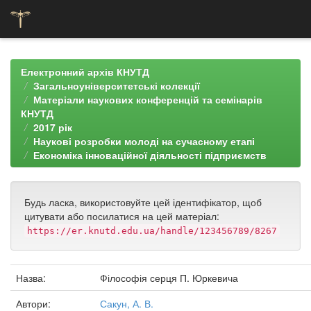
Skip
navigation
Електронний архів КНУТД
Загальноуніверситетські колекції
Матеріали наукових конференцій та семінарів
КНУТД
2017 рік
Наукові розробки молоді на сучасному етапі
Економіка інноваційної діяльності підприємств
Будь ласка, використовуйте цей ідентифікатор, щоб
цитувати або посилатися на цей матеріал:
https://er.knutd.edu.ua/handle/123456789/8267
Назва:
Філософія серця П. Юркевича
Автори:
Сакун, А. В.