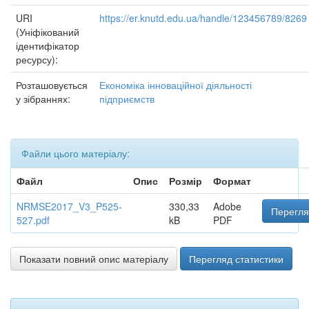
URI
https://er.knutd.edu.ua/handle/123456789/8269
(Уніфікований
ідентифікатор
ресурсу):
Розташовується
Економіка інноваційної діяльності
у зібраннях:
підприємств
Файли цього матеріалу:
Файл
Опис
Розмір
Формат
NRMSE2017_V3_P525-
330,33
Adobe
Перегля
527.pdf
kB
PDF
Показати повний опис матеріалу
Перегляд статистики