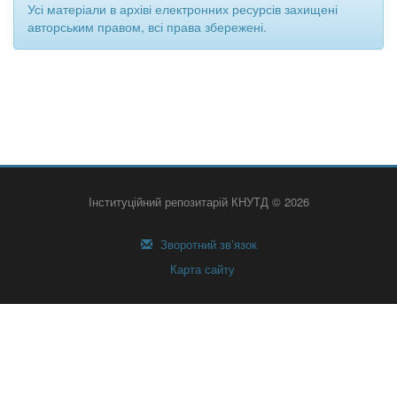
Усі матеріали в архіві електронних ресурсів захищені
авторським правом, всі права збережені.
Інституційний репозитарій КНУТД © 2026
Зворотний зв’язок
Карта сайту