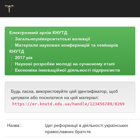
Skip
navigation
Електронний архів КНУТД
Загальноуніверситетські колекції
Матеріали наукових конференцій та семінарів
КНУТД
2017 рік
Наукові розробки молоді на сучасному етапі
Економіка інноваційної діяльності підприємств
Будь ласка, використовуйте цей ідентифікатор, щоб
цитувати або посилатися на цей матеріал:
https://er.knutd.edu.ua/handle/123456789/8269
Назва:
Ідеї реформації в діяльності українських
православних братств