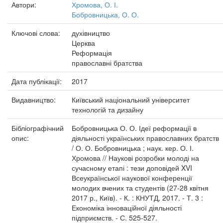
Автори:
Хромова, О. І.
Бобровницька, О. О.
Ключові слова:
духівництво
Церква
Реформація
православні братства
Дата публікації:
2017
Видавництво:
Київський національний університет
технологій та дизайну
Бібліографічний
Бобровницька О. О. Ідеї реформації в
опис:
діяльності українських православних братств
/ О. О. Бобровницька ; наук. кер. О. І.
Хромова // Наукові розробки молоді на
сучасному етапі : тези доповідей XVI
Всеукраїнської наукової конференції
молодих вчених та студентів (27-28 квітня
2017 р., Київ). - К. : КНУТД, 2017. - Т. 3 :
Економіка інноваційної діяльності
підприємств. - С. 525-527.