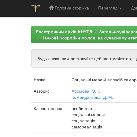
Головна сторінка
Перегляд
До
Skip
navigation
Електронний архів КНУТД
Загальноуніверси
Наукові розробки молоді на сучасному етап
Будь ласка, використовуйте цей ідентифікатор, 
Назва:
Соціальні мережі як засіб самор
Автори:
Хромова, О. І.
Комендантова, Д. М.
Ключові слова:
особистість
соціальні мережі
соціалізація
самореалізація