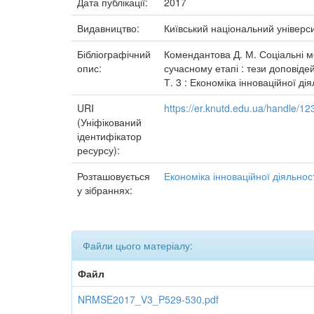
Дата публікації:
2017
Видавництво:
Київський національний універси
Бібліографічний
Комендантова Д. М. Соціальні мер
опис:
сучасному етапі : тези доповідей
Т. 3 : Економіка інноваційної дія
URI
https://er.knutd.edu.ua/handle/
(Уніфікований
ідентифікатор
ресурсу):
Розташовується
Економіка інноваційної діяльнос
у зібраннях:
Файли цього матеріалу:
Файл
NRMSE2017_V3_P529-530.pdf