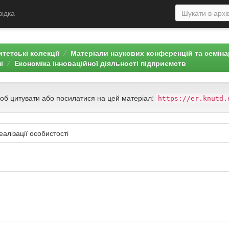
відка
тетські колекції
Матеріали наукових конференцій та семін
і
Економіка інноваційної діяльності підприємств
щоб цитувати або посилатися на цей матеріал:
https://er.knutd.
еалізації особистості