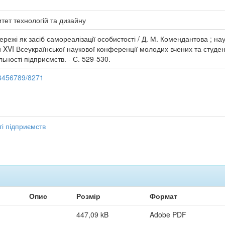
тет технологій та дизайну
ежі як засіб самореалізації особистості / Д. М. Комендантова ; наук
 XVI Всеукраїнської наукової конференції молодих вчених та студентів
льності підприємств. - С. 529-530.
123456789/8271
ті підприємств
Опис
Розмір
Формат
447,09 kB
Adobe PDF