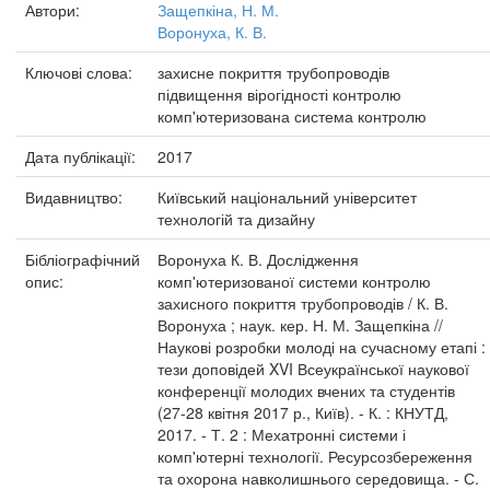
Автори:
Защепкіна, Н. М.
Воронуха, К. В.
Ключові слова:
захисне покриття трубопроводів
підвищення вірогідності контролю
комп'ютеризована система контролю
Дата публікації:
2017
Видавництво:
Київський національний університет
технологій та дизайну
Бібліографічний
Воронуха К. В. Дослідження
опис:
комп'ютеризованої системи контролю
захисного покриття трубопроводів / К. В.
Воронуха ; наук. кер. Н. М. Защепкіна //
Наукові розробки молоді на сучасному етапі :
тези доповідей XVI Всеукраїнської наукової
конференції молодих вчених та студентів
(27-28 квітня 2017 р., Київ). - К. : КНУТД,
2017. - Т. 2 : Мехатронні системи і
комп'ютерні технології. Ресурсозбереження
та охорона навколишнього середовища. - С.