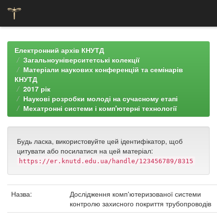
Skip
navigation
Електронний архів КНУТД
Загальноуніверситетські колекції
Матеріали наукових конференцій та семінарів
КНУТД
2017 рік
Наукові розробки молоді на сучасному етапі
Мехатронні системи і комп'ютерні технології
Будь ласка, використовуйте цей ідентифікатор, щоб
цитувати або посилатися на цей матеріал:
https://er.knutd.edu.ua/handle/123456789/8315
Назва:
Дослідження комп'ютеризованої системи
контролю захисного покриття трубопроводів