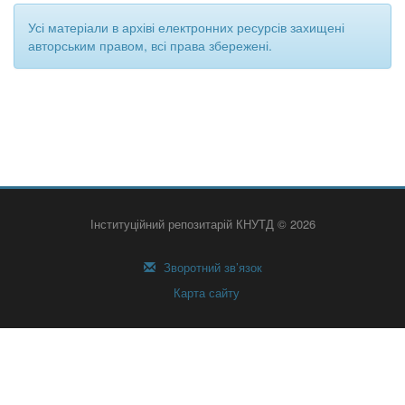
Усі матеріали в архіві електронних ресурсів захищені
авторським правом, всі права збережені.
Інституційний репозитарій КНУТД © 2026
Зворотний зв’язок
Карта сайту