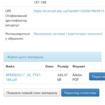
187-188.
URI
https://er.knutd.edu.ua/handle/123456789/8315
(Уніфікований
ідентифікатор
ресурсу):
Розташовується
Мехатронні системи і комп'ютерні технології
у зібраннях:
Файли цього матеріалу:
Файл
Опис
Розмір
Формат
NRMSE2017_V2_P187-
343,37
Adobe
Перегля
188.pdf
kB
PDF
Показати повний опис матеріалу
Перегляд статистики