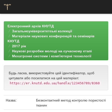
Skip
navigation
Електронний архів КНУТД
Загальноуніверситетські колекції
Матеріали наукових конференцій та семінарів
КНУТД
2017 рік
Наукові розробки молоді на сучасному етапі
Мехатронні системи і комп'ютерні технології
Будь ласка, використовуйте цей ідентифікатор, щоб
цитувати або посилатися на цей матеріал:
https://er.knutd.edu.ua/handle/123456789/8360
Назва:
Безконтактний метод контролю пористості
тканин