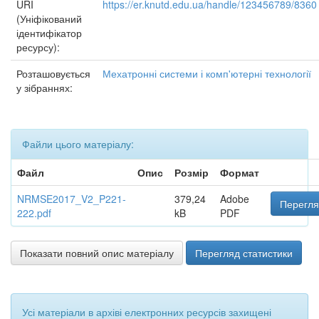
URI
https://er.knutd.edu.ua/handle/123456789/8360
(Уніфікований
ідентифікатор
ресурсу):
Розташовується
Мехатронні системи і комп'ютерні технології
у зібраннях:
Файли цього матеріалу:
Файл
Опис
Розмір
Формат
NRMSE2017_V2_P221-
379,24
Adobe
Перегля
222.pdf
kB
PDF
Показати повний опис матеріалу
Перегляд статистики
Усі матеріали в архіві електронних ресурсів захищені