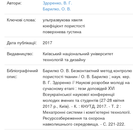
Автори:
Здоренко, В. Г.
Барилко, О. В.
Ключові слова:
ультразвукова хвиля
коефіцієнт пористості
поверхнева густина
Дата публікації:
2017
Видавництво:
Київський національний університет
технологій та дизайну
Бібліографічний
Барилко О. В. Безконтактний метод контролю
опис:
пористості тканин / О. В. Барилко ; наук. кер.
В. Г. Здоренко // Наукові розробки молоді на
сучасному етапі : тези доповідей XVI
Всеукраїнської наукової конференції
молодих вчених та студентів (27-28 квітня
2017 р., Київ). - К. : КНУТД, 2017. - Т. 2 :
Мехатронні системи і комп'ютерні технології.
Ресурсозбереження та охорона
навколишнього середовища. - С. 221-222.