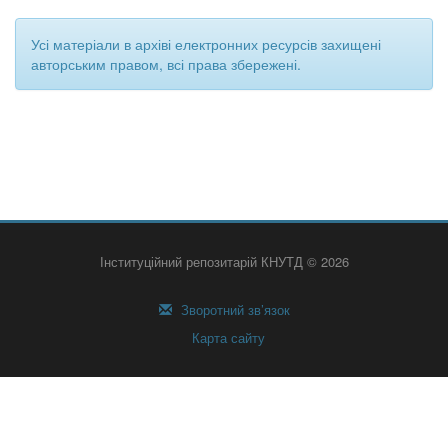
Усі матеріали в архіві електронних ресурсів захищені
авторським правом, всі права збережені.
Інституційний репозитарій КНУТД © 2026
Зворотний зв’язок
Карта сайту