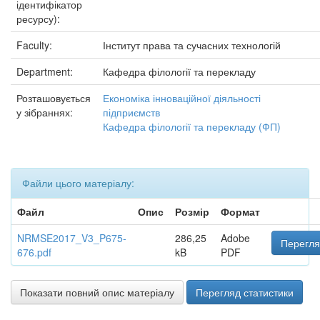
ідентифікатор
ресурсу):
Faculty:
Інститут права та сучасних технологій
Department:
Кафедра філології та перекладу
Розташовується
Економіка інноваційної діяльності
у зібраннях:
підприємств
Кафедра філології та перекладу (ФП)
Файли цього матеріалу:
Файл
Опис
Розмір
Формат
NRMSE2017_V3_P675-
286,25
Adobe
Перегля
676.pdf
kB
PDF
Показати повний опис матеріалу
Перегляд статистики