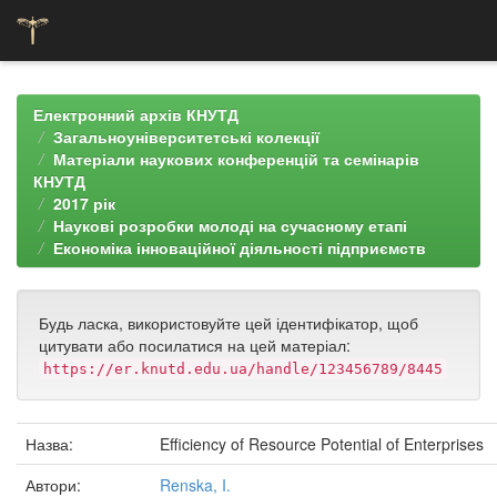
Skip
navigation
Електронний архів КНУТД
Загальноуніверситетські колекції
Матеріали наукових конференцій та семінарів
КНУТД
2017 рік
Наукові розробки молоді на сучасному етапі
Економіка інноваційної діяльності підприємств
Будь ласка, використовуйте цей ідентифікатор, щоб
цитувати або посилатися на цей матеріал:
https://er.knutd.edu.ua/handle/123456789/8445
Назва:
Efficiency of Resource Potential of Enterprises
Автори:
Renska, I.