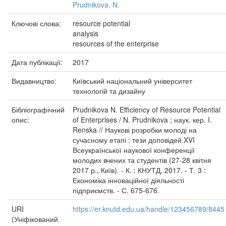
Prudnikova, N.
Ключові слова:
resource potential
analysis
resources of the enterprise
Дата публікації:
2017
Видавництво:
Київський національний університет
технологій та дизайну
Бібліографічний
Prudnikova N. Efficiency of Resource Potential
опис:
of Enterprises / N. Prudnikova ; наук. кер. I.
Renska // Наукові розробки молоді на
сучасному етапі : тези доповідей XVI
Всеукраїнської наукової конференції
молодих вчених та студентів (27-28 квітня
2017 р., Київ). - К. : КНУТД, 2017. - Т. 3 :
Економіка інноваційної діяльності
підприємств. - С. 675-676.
URI
https://er.knutd.edu.ua/handle/123456789/8445
(Уніфікований