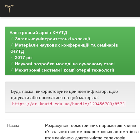
Skip
navigation
Електронний архів КНУТД
Загальноуніверситетські колекції
Матеріали наукових конференцій та семінарів
КНУТД
2017 рік
Наукові розробки молоді на сучасному етапі
Мехатронні системи і комп'ютерні технології
Будь ласка, використовуйте цей ідентифікатор, щоб
цитувати або посилатися на цей матеріал:
https://er.knutd.edu.ua/handle/123456789/8573
Назва:
Розрахунок геометричних параметрів клинів
в'язальних систем шкарпеткових автоматів за
втомленісною довговічністю селекторів