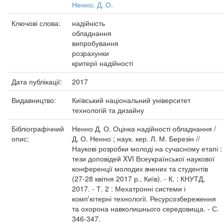
Ненно, Д. О.
Ключові слова:
надійність
обладнання
випробування
розрахунки
критерії надійності
Дата публікації:
2017
Видавництво:
Київський національний університет
технологій та дизайну
Бібліографічний
Ненно Д. О. Оцінка надійності обладнання /
опис:
Д. О. Ненно ; наук. кер. Л. М. Березін //
Наукові розробки молоді на сучасному етапі :
тези доповідей XVI Всеукраїнської наукової
конференції молодих вчених та студентів
(27-28 квітня 2017 р., Київ). - К. : КНУТД,
2017. - Т. 2 : Мехатронні системи і
комп'ютерні технології. Ресурсозбереження
та охорона навколишнього середовища. - С.
346-347.