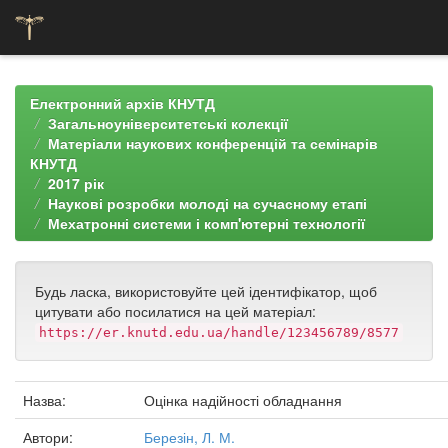
Skip
navigation
Електронний архів КНУТД
Загальноуніверситетські колекції
Матеріали наукових конференцій та семінарів
КНУТД
2017 рік
Наукові розробки молоді на сучасному етапі
Мехатронні системи і комп'ютерні технології
Будь ласка, використовуйте цей ідентифікатор, щоб
цитувати або посилатися на цей матеріал:
https://er.knutd.edu.ua/handle/123456789/8577
Назва:
Оцінка надійності обладнання
Автори:
Березін, Л. М.