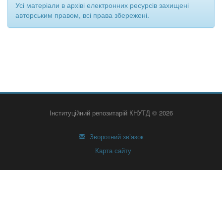
Усі матеріали в архіві електронних ресурсів захищені
авторським правом, всі права збережені.
Інституційний репозитарій КНУТД © 2026
Зворотний зв’язок
Карта сайту