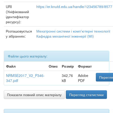
URI
https://er.knutd.edu.ua/handle/123456789/8577
(Уніфікований
ідентифікатор
ресурсу):
Розташовується
Мехатронні системи і комп'ютерні технології
у зібраннях:
Кафедра механічної інженерії (МІ)
Файли цього матеріалу:
Файл
Опис
Розмір
Формат
NRMSE2017_V2_P346-
342,76
Adobe
Перегля
347.pdf
kB
PDF
Показати повний опис матеріалу
Перегляд статистики