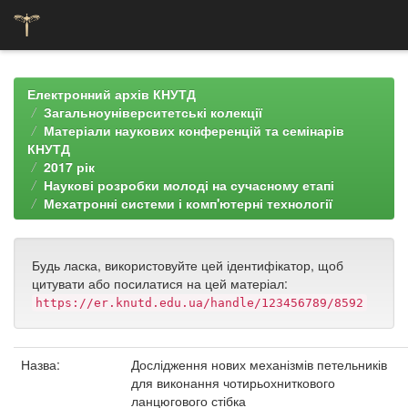
Skip
navigation
Електронний архів КНУТД
Загальноуніверситетські колекції
Матеріали наукових конференцій та семінарів
КНУТД
2017 рік
Наукові розробки молоді на сучасному етапі
Мехатронні системи і комп'ютерні технології
Будь ласка, використовуйте цей ідентифікатор, щоб
цитувати або посилатися на цей матеріал:
https://er.knutd.edu.ua/handle/123456789/8592
Назва:
Дослідження нових механізмів петельників
для виконання чотирьохниткового
ланцюгового стібка