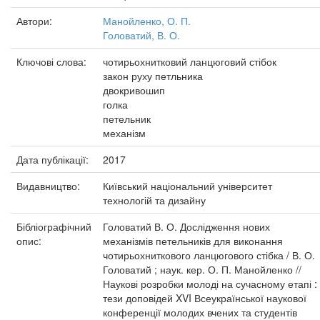
Автори:
Манойленко, О. П.
Головатий, В. О.
Ключові слова:
чотирьохнитковий ланцюговий стібок
закон руху петльника
двокривошип
голка
петельник
механізм
Дата публікації:
2017
Видавництво:
Київський національний університет
технологій та дизайну
Бібліографічний
Головатий В. О. Дослідження нових
опис:
механізмів петельників для виконання
чотирьохниткового ланцюгового стібка / В. О.
Головатий ; наук. кер. О. П. Манойленко //
Наукові розробки молоді на сучасному етапі :
тези доповідей XVI Всеукраїнської наукової
конференції молодих вчених та студентів