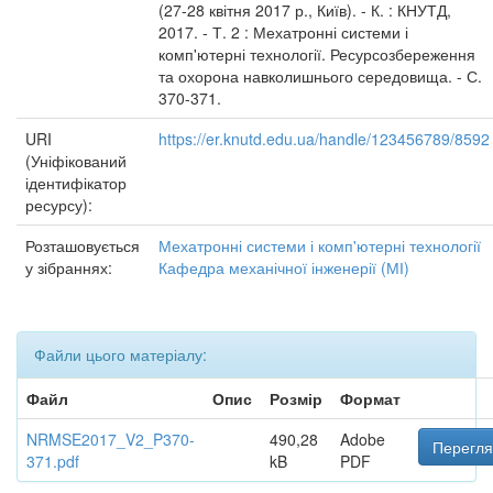
(27-28 квітня 2017 р., Київ). - К. : КНУТД,
2017. - Т. 2 : Мехатронні системи і
комп'ютерні технології. Ресурсозбереження
та охорона навколишнього середовища. - С.
370-371.
URI
https://er.knutd.edu.ua/handle/123456789/8592
(Уніфікований
ідентифікатор
ресурсу):
Розташовується
Мехатронні системи і комп'ютерні технології
у зібраннях:
Кафедра механічної інженерії (МІ)
Файли цього матеріалу:
Файл
Опис
Розмір
Формат
NRMSE2017_V2_P370-
490,28
Adobe
Перегля
371.pdf
kB
PDF