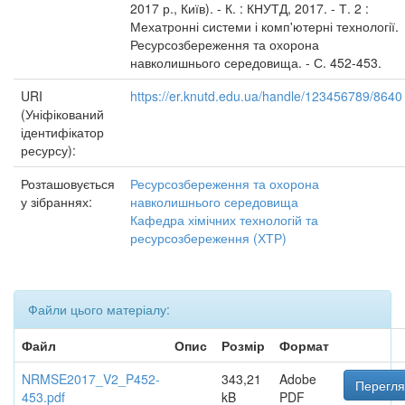
2017 р., Київ). - К. : КНУТД, 2017. - Т. 2 :
Мехатронні системи і комп'ютерні технології.
Ресурсозбереження та охорона
навколишнього середовища. - С. 452-453.
URI
https://er.knutd.edu.ua/handle/123456789/8640
(Уніфікований
ідентифікатор
ресурсу):
Розташовується
Ресурсозбереження та охорона
у зібраннях:
навколишнього середовища
Кафедра хімічних технологій та
ресурсозбереження (ХТР)
Файли цього матеріалу:
Файл
Опис
Розмір
Формат
NRMSE2017_V2_P452-
343,21
Adobe
Перегля
453.pdf
kB
PDF