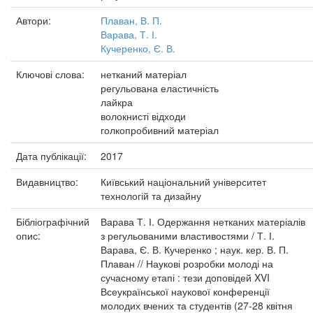
Автори:
Плаван, В. П.
Варава, Т. І.
Кучеренко, Є. В.
Ключові слова:
нетканий матеріал
регульована еластичність
лайкра
волокнисті відходи
голкопробивний матеріал
Дата публікації:
2017
Видавництво:
Київський національний університет
технологій та дизайну
Бібліографічний
Варава Т. І. Одержання нетканих матеріалів
опис:
з регульованими властивостями / Т. І.
Варава, Є. В. Кучеренко ; наук. кер. В. П.
Плаван // Наукові розробки молоді на
сучасному етапі : тези доповідей XVI
Всеукраїнської наукової конференції
молодих вчених та студентів (27-28 квітня