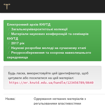
Skip
navigation
Електронний архів КНУТД
Загальноуніверситетські колекції
Матеріали наукових конференцій та семінарів
КНУТД
2017 рік
Наукові розробки молоді на сучасному етапі
Ресурсозбереження та охорона навколишнього
середовища
Будь ласка, використовуйте цей ідентифікатор, щоб
цитувати або посилатися на цей матеріал:
https://er.knutd.edu.ua/handle/123456789/8640
Назва:
Одержання нетканих матеріалів з
регульованими властивостями