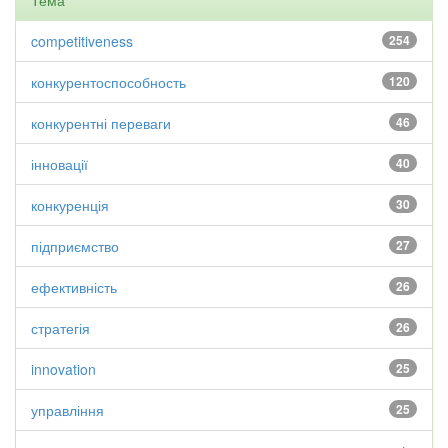
Тема
competitiveness
254
конкурентоспособность
120
конкурентні переваги
46
інновації
40
конкуренція
30
підприємство
27
ефективність
26
стратегія
26
innovation
25
управління
25