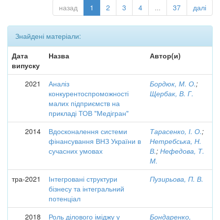
назад
1
2
3
4
...
37
далі
Знайдені матеріали:
Дата
Назва
Автор(и)
випуску
2021
Аналіз
Бордюк, М. О.
;
конкурентоспроможності
Щербак, В. Г.
малих підприємств на
прикладі ТОВ "Медігран"
2014
Вдосконалення системи
Тарасенко, І. О.
;
фінансування ВНЗ України в
Нетребська, Н.
сучасних умовах
В.
;
Нефедова, Т.
М.
тра-2021
Інтегровані структури
Пузирьова, П. В.
бізнесу та інтегральний
потенціал
2018
Роль ділового іміджу у
Бондаренко,