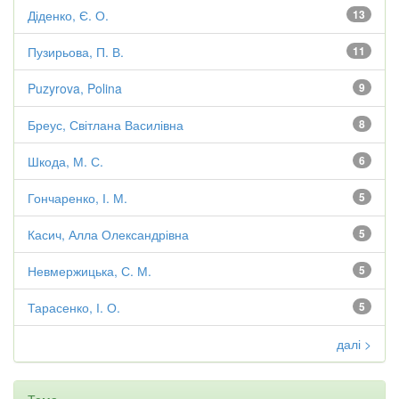
Діденко, Є. О.
13
Пузирьова, П. В.
11
Puzyrova, Polina
9
Бреус, Світлана Василівна
8
Шкода, М. С.
6
Гончаренко, І. М.
5
Касич, Алла Олександрівна
5
Невмержицька, С. М.
5
Тарасенко, І. О.
5
далі >