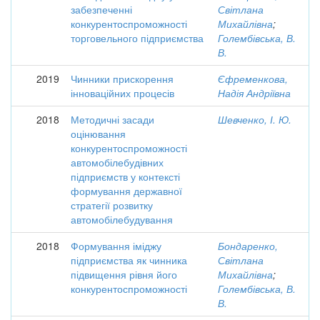
забезпеченні
Світлана
конкурентоспроможності
Михайлівна
;
торговельного підприємства
Голембівська, В.
В.
2019
Чинники прискорення
Єфременкова,
інноваційних процесів
Надія Андріївна
2018
Методичні засади
Шевченко, І. Ю.
оцінювання
конкурентоспроможності
автомобілебудівних
підприємств у контексті
формування державної
стратегії розвитку
автомобілебудування
2018
Формування іміджу
Бондаренко,
підприємства як чинника
Світлана
підвищення рівня його
Михайлівна
;
конкурентоспроможності
Голембівська, В.
В.