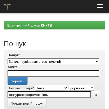
Skip
navigation
Електронний архів КНУТД
Пошук
Пошук:
запит
Поточні фільтри:
Почати новий пошук