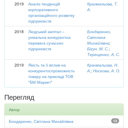
2019
Аналіз тенденцій
Крахмальова, Т.
корпоративного
А.
організаційного розвитку
підприємств
2018
Людський капітал –
Бондаренко,
унікальна конкурентна
Світлана
перевага сучасних
Михайлівна
;
підприємств
Бігун, М. С.
;
Терещенко, А. С.
2019
Якість та її вплив на
Крахмальова, Н.
конкурентоспроможність
А.
;
Носкова, А. О.
товару на прикладі ТОВ
"БМ-Маркет"
Перегляд
Автор
Бондаренко, Світлана Михайлівна
13