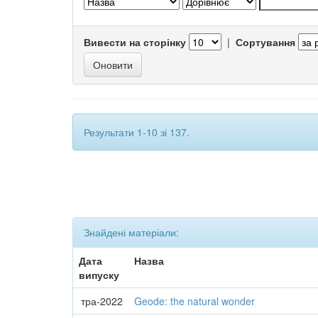
Вивести на сторінку
|
Сортування
Результати 1-10 зі 137.
Знайдені матеріали:
Дата
Назва
випуску
тра-2022
Geode: the natural wonder