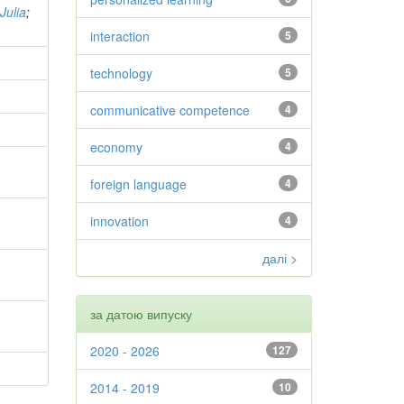
Julia
;
interaction
5
technology
5
communicative competence
4
economy
4
foreign language
4
innovation
4
далі >
за датою випуску
2020 - 2026
127
2014 - 2019
10