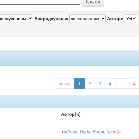
Впорядкування
Автори
назад
1
2
3
4
...
14
Автор(и)
Yadrova, Daria
;
Kugai, Kseniia