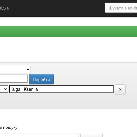
відка
в пошуку.