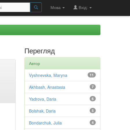
Мова
Вхід:
Перегляд
Автор
Vyshnevska, Maryna
11
Akhbash, Anastasia
7
Yadrova, Daria
6
Bolshak, Daria
5
Bondarchuk, Julia
4