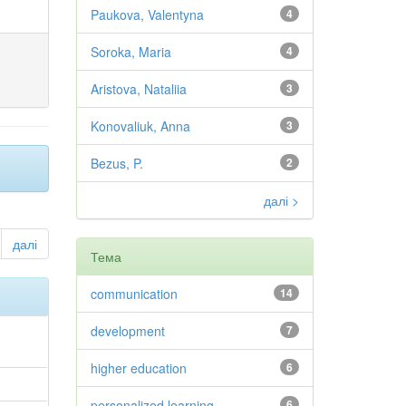
Paukova, Valentyna
4
Soroka, Maria
4
Aristova, Nataliia
3
Konovaliuk, Anna
3
Bezus, P.
2
далі >
далі
Тема
communication
14
development
7
higher education
6
personalized learning
6