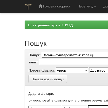
Головна сторінка
Перегляд
До
Skip
navigation
Електронний архів КНУТД
Пошук
Пошук:
запит
Поточні фільтри:
Почати новий пошук
Додати фільтри:
Використовуйте фільтри для уточнення результаті