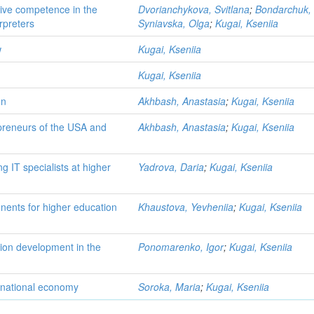
ive competence in the
Dvorianchykova, Svitlana
;
Bondarchuk, 
rpreters
Syniavska, Olga
;
Kugai, Kseniia
w
Kugai, Kseniia
Kugai, Kseniia
on
Akhbash, Anastasia
;
Kugai, Kseniia
preneurs of the USA and
Akhbash, Anastasia
;
Kugai, Kseniia
g IT specialists at higher
Yadrova, Daria
;
Kugai, Kseniia
onents for higher education
Khaustova, Yevheniia
;
Kugai, Kseniia
tion development in the
Ponomarenko, Igor
;
Kugai, Kseniia
 national economy
Soroka, Maria
;
Kugai, Kseniia